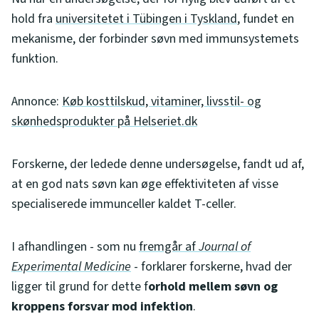
hold fra
universitetet i Tübingen i Tyskland
, fundet en
mekanisme, der forbinder søvn med immunsystemets
funktion.
Annonce:
Køb kosttilskud, vitaminer, livsstil- og
skønhedsprodukter på Helseriet.dk
Forskerne, der ledede denne undersøgelse, fandt ud af,
at en god nats søvn kan øge effektiviteten af ​​visse
specialiserede immunceller kaldet T-celler.
I afhandlingen - som nu
fremgår af
Journal of
Experimental Medicine
- forklarer forskerne, hvad der
ligger til grund for dette f
orhold mellem søvn og
kroppens forsvar mod infektion
.