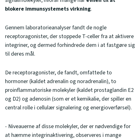
signalmolekyler, hvoraf mange har
evnen til at
blokere immunsystemets virkning
.
Gennem laboratorieanalyser fandt de nogle
receptoragonister, der stoppede T-celler fra at aktivere
integriner, og dermed forhindrede dem i at fastgøre sig
til deres mål.
De receptoragonister, de fandt, omfattede to
hormoner (kaldet adrenalin og noradrenalin), to
proinflammatoriske molekyler (kaldet prostaglandin E2
og D2) og adenosin (som er et kemikalie, der spiller en
central rolle i cellulær signalering og energioverførsel).
- Niveauerne af disse molekyler, der er nødvendige for
at hæmme integrinaktivering, observeres i mange