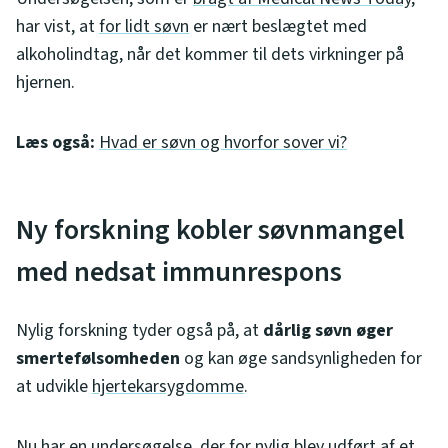
har vist, at
for lidt søvn
er nært beslægtet med
alkoholindtag, når det kommer til dets virkninger på
hjernen.
Læs også:
Hvad er søvn og hvorfor sover vi?
Ny forskning kobler søvnmangel
med nedsat immunrespons
Nylig forskning tyder også på, at
dårlig søvn øger
smertefølsomheden
og kan øge sandsynligheden for
at udvikle
hjertekarsygdomme
.
Nu har en undersøgelse, der for nylig blev udført af et