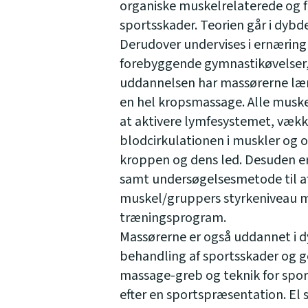
organiske muskelrelaterede og 
sportsskader. Teorien går i dybd
Derudover undervises i ernæring 
forebyggende gymnastikøvelser,
uddannelsen har massørerne læ
en hel kropsmassage. Alle musk
at aktivere lymfesystemet, væk
blodcirkulationen i muskler og 
kroppen og dens led. Desuden er
samt undersøgelsesmetode til a
muskel/gruppers styrkeniveau m
træningsprogram.
Massørerne er også uddannet i
behandling af sportsskader og g
massage-greb og teknik for spor
efter en sportspræsentation. El