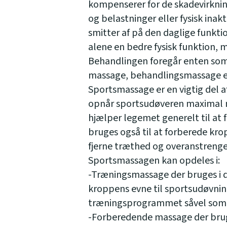
kompenserer for de skadevirkning
og belastninger eller fysisk inakt
smitter af på den daglige funkti
alene en bedre fysisk funktion, 
Behandlingen foregår enten so
massage, behandlingsmassage e
Sportsmassage er en vigtig del
opnår sportsudøveren maximal 
hjælper legemet generelt til at
bruges også til at forberede kro
fjerne træthed og overanstrenge
Sportsmassagen kan opdeles i:
-Træningsmassage der bruges i 
kroppens evne til sportsudøvnin
træningsprogrammet såvel som k
-Forberedende massage der bruge