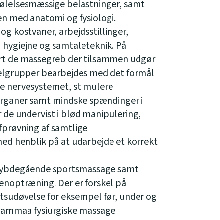
følelsesmæssige belastninger, samt
en med anatomi og fysiologi.
og kostvaner, arbejdsstillinger,
 hygiejne og samtaleteknik. På
rt de massegreb der tilsammen udgør
elgrupper bearbejdes med det formål
ke nervesystemet, stimulere
organer samt mindske spændinger i
 de undervist i blød manipulering,
fprøvning af samtlige
ed henblik på at udarbejde et korrekt
 dybdegående sportsmassage samt
enoptræning. Der er forskel på
tsudøvelse for eksempel før, under og
 sammaa fysiurgiske massage