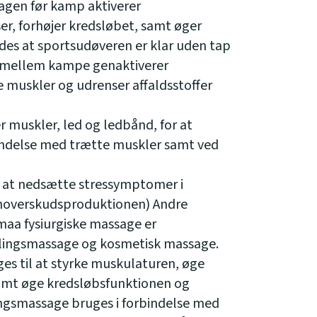
gen før kamp aktiverer
r, forhøjer kredsløbet, samt øger
s at sportsudøveren er klar uden tap
 mellem kampe genaktiverer
 muskler og udrenser affaldsstoffer
muskler, led og ledbånd, for at
indelse med trætte muskler samt ved
l at nedsætte stressymptomer i
inoverskudsproduktionen) Andre
aa fysiurgiske massage er
ingsmassage og kosmetisk massage.
s til at styrke muskulaturen, øge
samt øge kredsløbsfunktionen og
ngsmassage bruges i forbindelse med