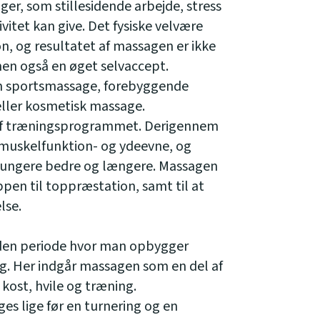
er, som stillesidende arbejde, stress
ivitet kan give. Det fysiske velvære
on, og resultatet af massagen er ikke
men også en øget selvaccept.
m sportsmassage, forebyggende
ller kosmetisk massage.
 af træningsprogrammet. Derigennem
muskelfunktion- og ydeevne, og
 fungere bedre og længere. Massagen
ppen til toppræstation, samt til at
lse.
den periode hvor man opbygger
g. Her indgår massagen som en del af
ost, hvile og træning.
s lige før en turnering og en