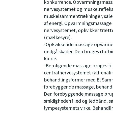
konkurrence. Opvarmningsmassa
nervesystemet og muskelreflekse
muskelsammentrækninger, sålede
af energi. Opvarmningsmassage
nervesystemet, opkvikker trætte
(mælkesyre).
-Opkvikkende massage opvarmer 
undgå skader. Den bruges i forb
kulde.
-Beroligende massage bruges ti
centralnervesystemet (adrenal
behandlingsformer med El Samm
forebyggende massage, behandl
Den forebyggende massage bruge
smidigheden i led og ledbånd, 
lympesystemets virke. Behandli