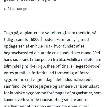
Lilian Dørge
Tegn på, at planter har været brugt som medicin, så
tidligt som for 6000 år siden, kom for nylig med
opdagelsen af en hule i Irak, hvor fundet af et
begravelsessted afslørede en neandertaler mand. Ved
hans side fandt man pollen fra bl.a. Achillea millefolium
(almindelig røllike) og Althea officinalis (lægestokrose).
Vores primitive forfædre led formentlig af færre
sygdomme end vi gør i dag i det industrialiserede
samfund. De første jægere og samlere var især udsat
for kroniske sygdomme forårsaget af organismer, som
kunne overleve inde i individet og smitte andre
medlemmer af gruppen gennem berøring, nysen,