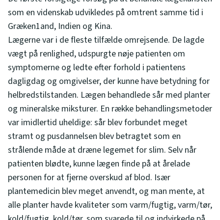
som en videnskab udvikledes på omtrent samme tid i
Græken1and, Indien og Kina.
Lægerne var i de fleste tilfælde omrejsende. De lagde
vægt på renlighed, udspurgte nøje patienten om
symptomerne og ledte efter forhold i patientens
dagligdag og omgivelser, der kunne have betydning for
helbredstilstanden. Lægen behandlede sår med planter
og mineralske miksturer. En række behandlingsmetoder
var imidlertid uheldige: sår blev forbundet meget
stramt og pusdannelsen blev betragtet som en
strålende måde at dræne legemet for slim. Selv når
patienten blødte, kunne lægen finde på at årelade
personen for at fjerne overskud af blod. Især
plantemedicin blev meget anvendt, og man mente, at
alle planter havde kvaliteter som varm/fugtig, varm/tør,
kold/fugtig, kold/tør, som svarede til og indvirkede på