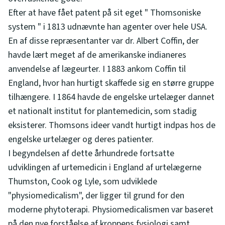
Efter at have fået patent på sit eget " Thomsoniske
system " i 1813 udnævnte han agenter over hele USA.
En af disse repræsentanter var dr. Albert Coffin, der
havde lært meget af de amerikanske indianeres
anvendelse af lægeurter. I 1883 ankom Coffin til
England, hvor han hurtigt skaffede sig en større gruppe
tilhængere. I 1864 havde de engelske urtelæger dannet
et nationalt institut for plantemedicin, som stadig
eksisterer. Thomsons ideer vandt hurtigt indpas hos de
engelske urtelæger og deres patienter.
I begyndelsen af dette århundrede fortsatte
udviklingen af urtemedicin i England af urtelægerne
Thumston, Cook og Lyle, som udviklede
"physiomedicalism", der ligger til grund for den
moderne phytoterapi. Physiomedicalismen var baseret
på den nye forståelse af kroppens fysiologi samt