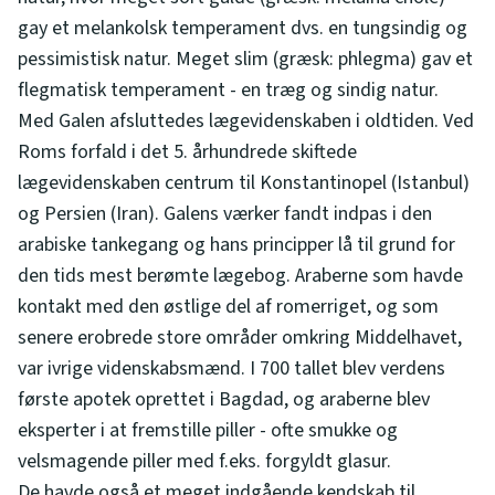
gay et melankolsk temperament dvs. en tungsindig og
pessimistisk natur. Meget slim (græsk: phlegma) gav et
flegmatisk temperament - en træg og sindig natur.
Med Galen afsluttedes lægevidenskaben i oldtiden. Ved
Roms forfald i det 5. århundrede skiftede
lægevidenskaben centrum til Konstantinopel (Istanbul)
og Persien (Iran). Galens værker fandt indpas i den
arabiske tankegang og hans principper lå til grund for
den tids mest berømte lægebog. Araberne som havde
kontakt med den østlige del af romerriget, og som
senere erobrede store områder omkring Middelhavet,
var ivrige videnskabsmænd. I 700 tallet blev verdens
første apotek oprettet i Bagdad, og araberne blev
eksperter i at fremstille piller - ofte smukke og
velsmagende piller med f.eks. forgyldt glasur.
De havde også et meget indgående kendskab til