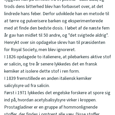
trods dens bitterhed blev han forbavset over, at det
lindrede hans feber. Derfor udviklede han en metode til
at tørre og pulverisere barken og eksperimenterede
med at finde den bedste dosis. I løbet af de næste fem
år gav han midlet til 50 andre, og "det svigtede aldrig".
Henrykt over sin opdagelse skrev han til præsidenten
for Royal Society, men blev ignoreret.
I 1826 opdagede to italienere, at pilebarkens aktive stof
er salicin, og tre år senere lykkedes det en fransk
kemiker at isolere dette stof i ren form.
I 1839 fremstillede en anden italiensk kemiker
salicylsyre ud fra salicin.
Først i 1971 lykkedes det engelske forskere at spore sig
ind på, hvordan acetylsalisylsyre virker i kroppen.
Prostagladiner er en gruppe af hommonlignende
stoffer, der findes i omtrent alle væv. Disse stoffer