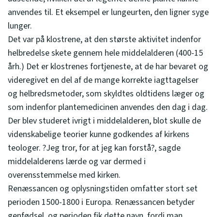
anvendes til. Et eksempel er lungeurten, den ligner syge
lunger.
Det var på klostrene, at den største aktivitet indenfor
helbredelse skete gennem hele middelalderen (400-15
årh.) Det er klostrenes fortjeneste, at de har bevaret og
videregivet en del af de mange korrekte iagttagelser
og helbredsmetoder, som skyldtes oldtidens læger og
som indenfor plantemedicinen anvendes den dag i dag.
Der blev studeret ivrigt i middelalderen, blot skulle de
videnskabelige teorier kunne godkendes af kirkens
teologer. ?Jeg tror, for at jeg kan forstå?, sagde
middelalderens lærde og var dermed i
overensstemmelse med kirken.
Renæssancen og oplysningstiden omfatter stort set
perioden 1500-1800 i Europa. Renæssancen betyder
genfødsel, og perioden fik dette navn, fordi man