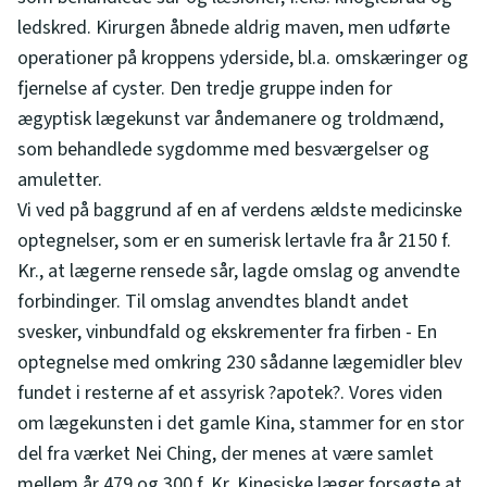
ledskred. Kirurgen åbnede aldrig maven, men udførte
operationer på kroppens yderside, bl.a. omskæringer og
fjernelse af cyster. Den tredje gruppe inden for
ægyptisk lægekunst var åndemanere og troldmænd,
som behandlede sygdomme med besværgelser og
amuletter.
Vi ved på baggrund af en af verdens ældste medicinske
optegnelser, som er en sumerisk lertavle fra år 2150 f.
Kr., at lægerne rensede sår, lagde omslag og anvendte
forbindinger. Til omslag anvendtes blandt andet
svesker, vinbundfald og ekskrementer fra firben - En
optegnelse med omkring 230 sådanne lægemidler blev
fundet i resterne af et assyrisk ?apotek?. Vores viden
om lægekunsten i det gamle Kina, stammer for en stor
del fra værket Nei Ching, der menes at være samlet
mellem år 479 og 300 f. Kr. Kinesiske læger forsøgte at