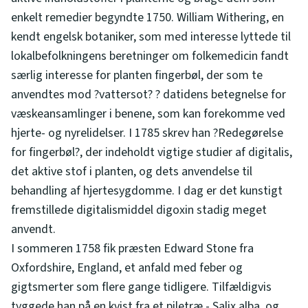
enkelt remedier begyndte 1750. William Withering, en
kendt engelsk botaniker, som med interesse lyttede til
lokalbefolkningens beretninger om folkemedicin fandt
særlig interesse for planten fingerbøl, der som te
anvendtes mod ?vattersot? ? datidens betegnelse for
væskeansamlinger i benene, som kan forekomme ved
hjerte- og nyrelidelser. I 1785 skrev han ?Redegørelse
for fingerbøl?, der indeholdt vigtige studier af digitalis,
det aktive stof i planten, og dets anvendelse til
behandling af hjertesygdomme. I dag er det kunstigt
fremstillede digitalismiddel digoxin stadig meget
anvendt.
I sommeren 1758 fik præsten Edward Stone fra
Oxfordshire, England, et anfald med feber og
gigtsmerter som flere gange tidligere. Tilfældigvis
tyggede han på en kvist fra et piletræ - Salix alba, og