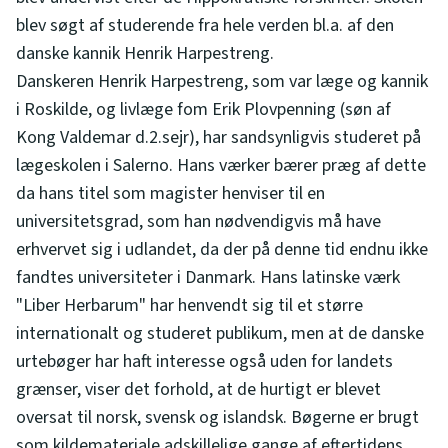
blev søgt af studerende fra hele verden bl.a. af den
danske kannik Henrik Harpestreng.
Danskeren Henrik Harpestreng, som var læge og kannik
i Roskilde, og livlæge fom Erik Plovpenning (søn af
Kong Valdemar d.2.sejr), har sandsynligvis studeret på
lægeskolen i Salerno. Hans værker bærer præg af dette
da hans titel som magister henviser til en
universitetsgrad, som han nødvendigvis må have
erhvervet sig i udlandet, da der på denne tid endnu ikke
fandtes universiteter i Danmark. Hans latinske værk
"Liber Herbarum" har henvendt sig til et større
internationalt og studeret publikum, men at de danske
urtebøger har haft interesse også uden for landets
grænser, viser det forhold, at de hurtigt er blevet
oversat til norsk, svensk og islandsk. Bøgerne er brugt
som kildemateriale adskillelige gange af eftertidens