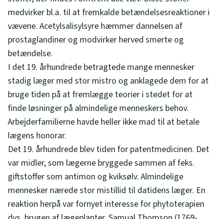
medvirker bl.a. til at fremkalde betændelsesreaktioner i
vævene. Acetylsalisylsyre hæmmer dannelsen af
prostaglandiner og modvirker herved smerte og
betændelse.
I det 19. århundrede betragtede mange mennesker
stadig læger med stor mistro og anklagede dem for at
bruge tiden på at fremlægge teorier i stedet for at
finde løsninger på almindelige menneskers behov.
Arbejderfamilierne havde heller ikke mad til at betale
lægens honorar.
Det 19. århundrede blev tiden for patentmedicinen. Det
var midler, som lægerne bryggede sammen af feks.
giftstoffer som antimon og kviksølv. Almindelige
mennesker nærede stor mistillid til datidens læger. En
reaktion herpå var fornyet interesse for phytoterapien
dvs. brugen af lægeplanter. Samual Thomson (1769-