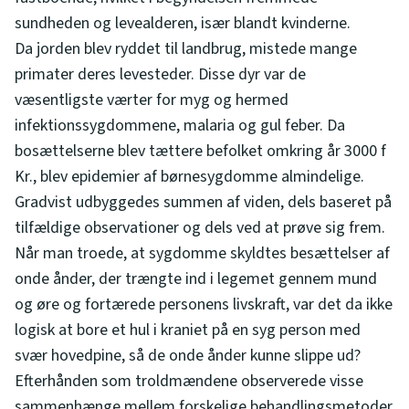
sundheden og levealderen, især blandt kvinderne.
Da jorden blev ryddet til landbrug, mistede mange
primater deres levesteder. Disse dyr var de
væsentligste værter for myg og hermed
infektionssygdommene, malaria og gul feber. Da
bosættelserne blev tættere befolket omkring år 3000 f
Kr., blev epidemier af børnesygdomme almindelige.
Gradvist udbyggedes summen af viden, dels baseret på
tilfældige observationer og dels ved at prøve sig frem.
Når man troede, at sygdomme skyldtes besættelser af
onde ånder, der trængte ind i legemet gennem mund
og øre og fortærede personens livskraft, var det da ikke
logisk at bore et hul i kraniet på en syg person med
svær hovedpine, så de onde ånder kunne slippe ud?
Efterhånden som troldmændene observerede visse
sammenhænge mellem forskelige behandlingsmetoder