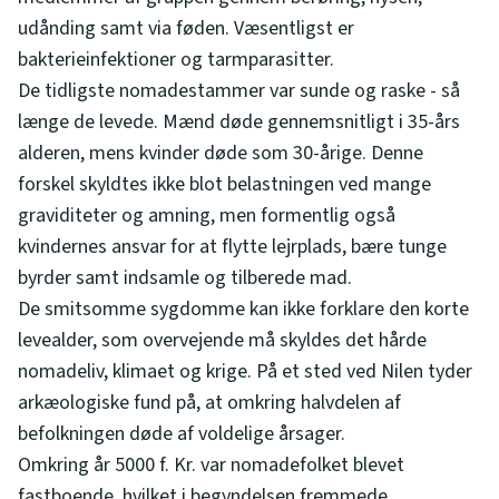
udånding samt via føden. Væsentligst er
bakterieinfektioner og tarmparasitter.
De tidligste nomadestammer var sunde og raske - så
længe de levede. Mænd døde gennemsnitligt i 35-års
alderen, mens kvinder døde som 30-årige. Denne
forskel skyldtes ikke blot belastningen ved mange
graviditeter og amning, men formentlig også
kvindernes ansvar for at flytte lejrplads, bære tunge
byrder samt indsamle og tilberede mad.
De smitsomme sygdomme kan ikke forklare den korte
levealder, som overvejende må skyldes det hårde
nomadeliv, klimaet og krige. På et sted ved Nilen tyder
arkæologiske fund på, at omkring halvdelen af
befolkningen døde af voldelige årsager.
Omkring år 5000 f. Kr. var nomadefolket blevet
fastboende, hvilket i begyndelsen fremmede