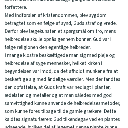
forfattere.
Med indførslen af kristendommen, blev sygdom
betragtet som en følge af synd, Guds straf og vrede.
Derfor blev lægekunsten et spørgsmål om tro, mens
helbredelse skulle opnås gennem bønner. Gud var i
følge religionen den egentlige helbreder.
I mange klostre beskæftigede man sig med pleje og
helbredelse af syge mennesker, hvilket kirken i
begyndelsen var imod, da det afholdt munkene fra at
beskæftige sig med åndelige værdier. Men der fandtes
den opfattelse, at Guds kraft var nedlagt i planter,
ædelsten og metaller og at man således med god
samvittighed kunne anvende de helbredelsesmetoder,
som kunne føres tilbage til de gamle grækere. Dette
kaldtes signaturlæren: Gud tilkendegav ved en plantes
udseende, hvilken del af legemet denne plante kunne