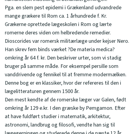
Pga. en slem pest epidemi i Grækenland udvandrede
mange grækere til Rom ca. 1 århundrede f. Kr.
Grækerne oprettede lægeskolen i Rom og lærte
romerne deres viden om helbredende remedier.
Dioscorides var romersk militærlæge under kejser Nero.
Han skrev fem binds værket ?De materia medica?
omkring år 64 f. kr. Den beskriver urter, som vi stadig
bruger på samme måde. For eksempel persille som
vanddrivende og fennikel til at fremme modermælken.
Denne bog er en klassiker, hvor der refereres til den i
lægelitteraturen gennem 1500 år.
Den mest kendte af de romerske læger var Galen, født
omkring år 129 e.kr. I den græske by Pemgamon. Efter
at have fuldført studier i matematik, arkitektur,
astronomi, landbrug og filosofi, vendte han sig til
lægegerningen og studerede denne i de næste 12 år.