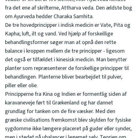
fra det ene af skrifterne, Attharva veda. Den ældste bog
om Ayurveda hedder Charaka Samhita.
De tre hovedprincipper i indisk medicin er Vate, Pita og
Kapha; luft, ilt og vand. Ved hjælp af forskeillige
behandlingsformer søger man at opnå den rette
balance i kroppen mellem de tre principper - ligesom
det også er tilfældet i kinesisk medicin. Man benytter
planter som repræsenterer de forskellige principper til
behandlingen. Planterne bliver bearbejdet til pulver,
piller eller olie.
Principperne fra Kina og Indien er formentlig siden af
karavaneveje ført til Grækenland og har dannet
grundlag for tanken om de fire væsker. Med den
græske civilisations fremkomst blev skylden for fysiske
sygdomme ikke længere placeret på guder eller synder,
men i stedet på ubalancer i legemet selv. Teorien om