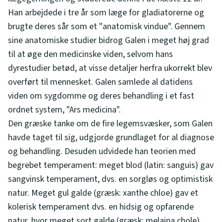
Han arbejdede i tre år som læge for gladiatorerne og
brugte deres sår som et "anatomisk vindue". Gennem
sine anatomiske studier bidrog Galen i meget høj grad
til at øge den medicinske viden, selvom hans
dyrestudier betød, at visse detaljer herfra ukorrekt blev
overført til mennesket. Galen samlede al datidens
viden om sygdomme og deres behandling i et fast
ordnet system, "Ars medicina".
Den græske tanke om de fire legemsvæsker, som Galen
havde taget til sig, udgjorde grundlaget for al diagnose
og behandling. Desuden udvidede han teorien med
begrebet temperament: meget blod (latin: sanguis) gav
sangvinsk temperament, dvs. en sorgløs og optimistisk
natur. Meget gul galde (græsk: xanthe chloe) gav et
kolerisk temperament dvs. en hidsig og opfarende
natur, hvor meget sort galde (græsk: melaina chole)