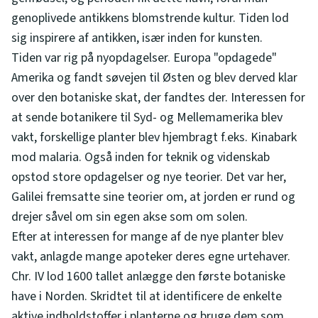
genoplivede antikkens blomstrende kultur. Tiden lod
sig inspirere af antikken, især inden for kunsten.
Tiden var rig på nyopdagelser. Europa "opdagede"
Amerika og fandt søvejen til Østen og blev derved klar
over den botaniske skat, der fandtes der. Interessen for
at sende botanikere til Syd- og Mellemamerika blev
vakt, forskellige planter blev hjembragt f.eks. Kinabark
mod malaria. Også inden for teknik og videnskab
opstod store opdagelser og nye teorier. Det var her,
Galilei fremsatte sine teorier om, at jorden er rund og
drejer såvel om sin egen akse som om solen.
Efter at interessen for mange af de nye planter blev
vakt, anlagde mange apoteker deres egne urtehaver.
Chr. IV lod 1600 tallet anlægge den første botaniske
have i Norden. Skridtet til at identificere de enkelte
aktive indholdstoffer i planterne og bruge dem som