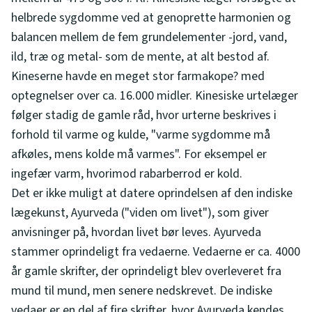
helbrede sygdomme ved at genoprette harmonien og
balancen mellem de fem grundelementer -jord, vand,
ild, træ og metal- som de mente, at alt bestod af.
Kineserne havde en meget stor farmakope? med
optegnelser over ca. 16.000 midler. Kinesiske urtelæger
følger stadig de gamle råd, hvor urterne beskrives i
forhold til varme og kulde, "varme sygdomme må
afkøles, mens kolde må varmes". For eksempel er
ingefær varm, hvorimod rabarberrod er kold.
Det er ikke muligt at datere oprindelsen af den indiske
lægekunst, Ayurveda ("viden om livet"), som giver
anvisninger på, hvordan livet bør leves. Ayurveda
stammer oprindeligt fra vedaerne. Vedaerne er ca. 4000
år gamle skrifter, der oprindeligt blev overleveret fra
mund til mund, men senere nedskrevet. De indiske
vedaer er en del af fire skrifter, hvor Ayurveda kendes