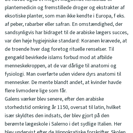
plantemedicin og fremstillede droger og ekstrakter af
eksotiske planter, som man ikke kendte i Europa, f eks.
af peber, rabarber eller safran. En omstændighed, der
sandsynligvis har bidraget til de arabiske lægers succes,
var den høje hygiejniske standard: Koranen krævede, at
de troende hver dag foretog rituelle renselser. Til
gengæld bevirkede islams forbud mod at afbilde
menneskekroppen, at de var dårlige til anatomi og
fysiologi. Man overførte uden videre dyrs anatomi til
mennesker. De mente blandt andet, at kvinder havde
flere livmodere lige som får.
Galens værker blev senere, efter den arabiske
storhedstid omkring år 1150, oversat til latin, hvilket
især skyldtes den indsats, der blev gjort på den
berømte lægeskole i Salerno i det sydlige Italien. Her
blev undervist efter de Hippokratiske forskrifter. Skolen