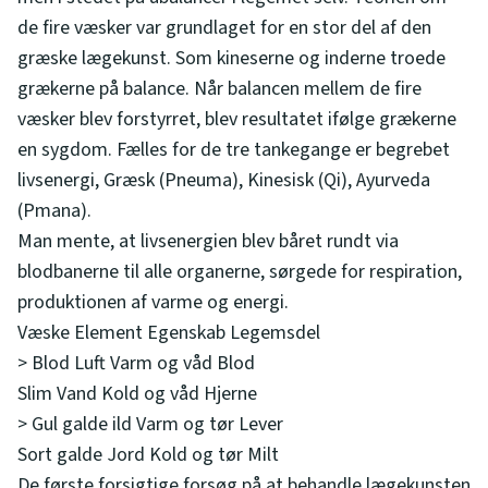
de fire væsker var grundlaget for en stor del af den
græske lægekunst. Som kineserne og inderne troede
grækerne på balance. Når balancen mellem de fire
væsker blev forstyrret, blev resultatet ifølge grækerne
en sygdom. Fælles for de tre tankegange er begrebet
livsenergi, Græsk (Pneuma), Kinesisk (Qi), Ayurveda
(Pmana).
Man mente, at livsenergien blev båret rundt via
blodbanerne til alle organerne, sørgede for respiration,
produktionen af varme og energi.
Væske Element Egenskab Legemsdel
> Blod Luft Varm og våd Blod
Slim Vand Kold og våd Hjerne
> Gul galde ild Varm og tør Lever
Sort galde Jord Kold og tør Milt
De første forsigtige forsøg på at behandle lægekunsten