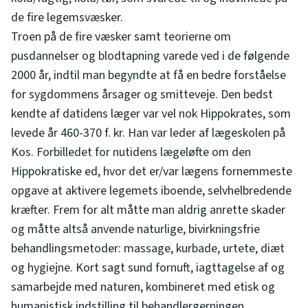
de fire legemsvæsker.
Troen på de fire væsker samt teorierne om
pusdannelser og blodtapning varede ved i de følgende
2000 år, indtil man begyndte at få en bedre forståelse
for sygdommens årsager og smitteveje. Den bedst
kendte af datidens læger var vel nok Hippokrates, som
levede år 460-370 f. kr. Han var leder af lægeskolen på
Kos. Forbilledet for nutidens lægeløfte om den
Hippokratiske ed, hvor det er/var lægens fornemmeste
opgave at aktivere legemets iboende, selvhelbredende
kræfter. Frem for alt måtte man aldrig anrette skader
og måtte altså anvende naturlige, bivirkningsfrie
behandlingsmetoder: massage, kurbade, urtete, diæt
og hygiejne. Kort sagt sund fornuft, iagttagelse af og
samarbejde med naturen, kombineret med etisk og
humanistisk indstilling til behandlergerningen.