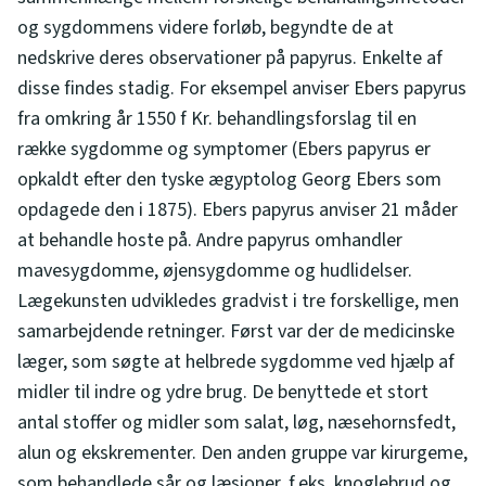
og sygdommens videre forløb, begyndte de at
nedskrive deres observationer på papyrus. Enkelte af
disse findes stadig. For eksempel anviser Ebers papyrus
fra omkring år 1550 f Kr. behandlingsforslag til en
række sygdomme og symptomer (Ebers papyrus er
opkaldt efter den tyske ægyptolog Georg Ebers som
opdagede den i 1875). Ebers papyrus anviser 21 måder
at behandle hoste på. Andre papyrus omhandler
mavesygdomme, øjensygdomme og hudlidelser.
Lægekunsten udvikledes gradvist i tre forskellige, men
samarbejdende retninger. Først var der de medicinske
læger, som søgte at helbrede sygdomme ved hjælp af
midler til indre og ydre brug. De benyttede et stort
antal stoffer og midler som salat, løg, næsehornsfedt,
alun og ekskrementer. Den anden gruppe var kirurgeme,
som behandlede sår og læsioner, f.eks. knoglebrud og