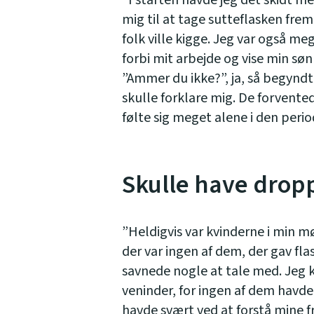
”I starten havde jeg det skidt me
mig til at tage sutteflasken frem,
folk ville kigge. Jeg var også me
forbi mit arbejde og vise min sø
”Ammer du ikke?”, ja, så begyndte
skulle forklare mig. De forventede
følte sig meget alene i den perio
Skulle have drop
”Heldigvis var kvinderne i min
der var ingen af dem, der gav fl
savnede nogle at tale med. Jeg 
veninder, for ingen af dem hav
havde svært ved at forstå mine fr