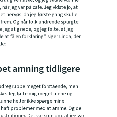
d at give flaske, og jeg skulle vænne
 når jeg var på cafe. Jeg vidste jo, at
get nervøs, da jeg første gang skulle
n frem. Og når folk undrende spurgte:
 jeg at græde, og jeg følte, at jeg
 at få en forklaring”, siger Linda, der
de:
pet amning tidligere
 mødregruppe meget forstående, men
aske. Jeg følte mig meget alene og
kunne heller ikke spørge mine
de haft problemer med at amme. Og de
ustrationer. Det var som om, at jeg var