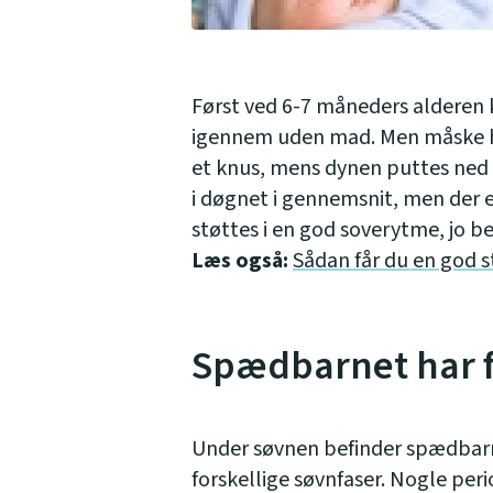
Først ved 6-7 måneders alderen k
igennem uden mad. Men måske har
et knus, mens dynen puttes ned 
i døgnet i gennemsnit, men der er
støttes i en god soverytme, jo bed
Læs også:
Sådan får du en god 
Spædbarnet har f
Under søvnen befinder spædbarne
forskellige søvnfaser. Nogle per