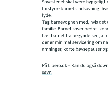
Sovestedet skal være hyggelig
forstyrre barnets indsovning, hvis
lyde.
Tag barnevognen med, hvis det e
familie. Barnet sover bedre i ken
Lær barnet fra begyndelsen, at de
der er minimal servicering om na
amninger, korte bøvsepauser og h
På Libero.dk – Kan du også downl
søvn.