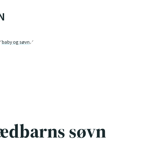
N
baby og søvn
spædbarns søvn