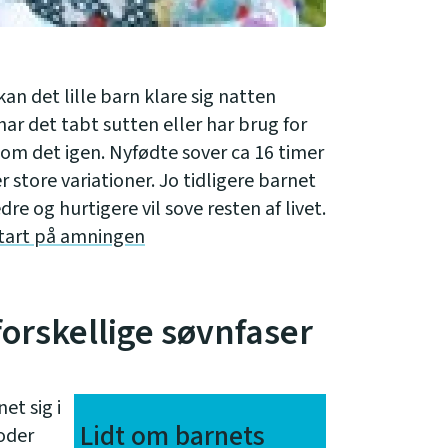
an det lille barn klare sig natten
 det tabt sutten eller har brug for
om det igen. Nyfødte sover ca 16 timer
 store variationer. Jo tidligere barnet
re og hurtigere vil sove resten af livet.
start på amningen
orskellige søvnfaser
t sig i
Lidt om barnets
ioder