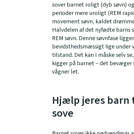
sover barnet roligt (dyb søvn) og
perioder mere uroligt (REM rapi
movement søvn, kaldet drømme
Halvdelen af det nyfødte barns 
REM søvn. Denne søvnfase ligger
bevidsthedsmæssigt lige under 
tilstand. Det kan I måske selv se,
kigger på barnet – det bevæger 
vågner let.
Hjælp jeres barn t
sove
Barnet sover ikke nødvendigvis af