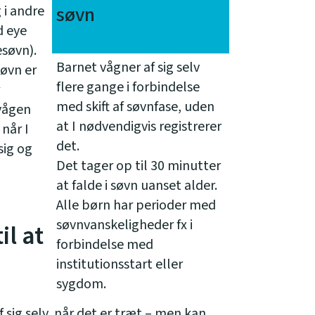
søvn
 i andre
d eye
søvn).
Barnet vågner af sig selv
søvn er
flere gange i forbindelse
med skift af søvnfase, uden
vågen
at I nødvendigvis registrerer
 når I
det.
sig og
Det tager op til 30 minutter
at falde i søvn uanset alder.
Alle børn har perioder med
søvnvanskeligheder fx i
il at
forbindelse med
institutionsstart eller
sygdom.
 sig selv, når det er træt – men kan