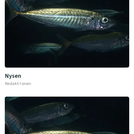
Nysen
Redaktionen