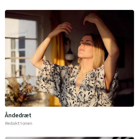
Åndedræt
Redaktionen