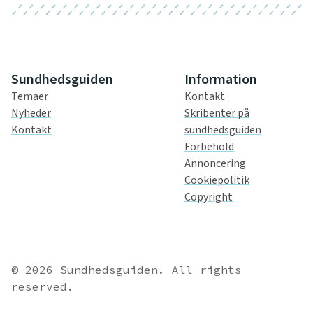
Sundhedsguiden
Information
Temaer
Kontakt
Nyheder
Skribenter på
Kontakt
sundhedsguiden
Forbehold
Annoncering
Cookiepolitik
Copyright
© 2026 Sundhedsguiden. All rights
reserved.