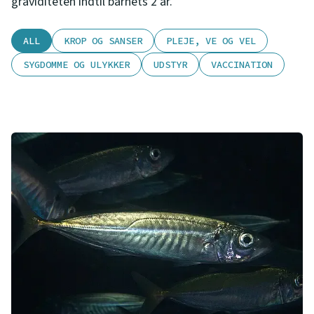
graviditeten indtil barnets 2 år.
ALL
KROP OG SANSER
PLEJE, VE OG VEL
SYGDOMME OG ULYKKER
UDSTYR
VACCINATION