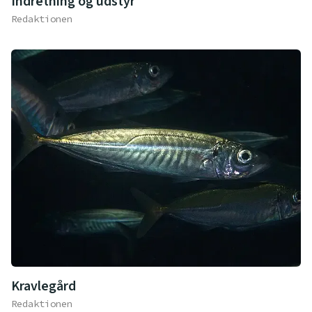
Indretning og udstyr
Redaktionen
Kravlegård
Redaktionen