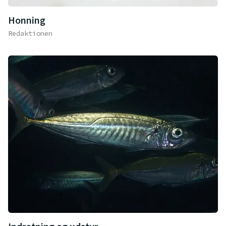
Honning
Redaktionen