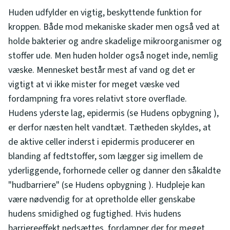
Huden udfylder en vigtig, beskyttende funktion for
kroppen. Både mod mekaniske skader men også ved at
holde bakterier og andre skadelige mikroorganismer og
stoffer ude. Men huden holder også noget inde, nemlig
væske. Mennesket består mest af vand og det er
vigtigt at vi ikke mister for meget væske ved
fordampning fra vores relativt store overflade.
Hudens yderste lag, epidermis (se Hudens opbygning ),
er derfor næsten helt vandtæt. Tætheden skyldes, at
de aktive celler inderst i epidermis producerer en
blanding af fedtstoffer, som lægger sig imellem de
yderliggende, forhornede celler og danner den såkaldte
"hudbarriere" (se Hudens opbygning ). Hudpleje kan
være nødvendig for at opretholde eller genskabe
hudens smidighed og fugtighed. Hvis hudens
barriereeffekt nedsættes, fordamper der for meget