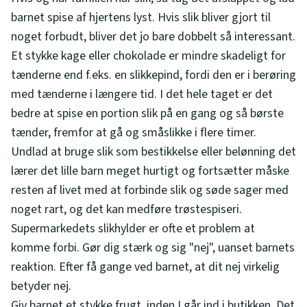
barnet spise af hjertens lyst. Hvis slik bliver gjort til
noget forbudt, bliver det jo bare dobbelt så interessant.
Et stykke kage eller chokolade er mindre skadeligt for
tænderne end f.eks. en slikkepind, fordi den er i berøring
med tænderne i længere tid. I det hele taget er det
bedre at spise en portion slik på en gang og så børste
tænder, fremfor at gå og småslikke i flere timer.
Undlad at bruge slik som bestikkelse eller belønning det
lærer det lille barn meget hurtigt og fortsætter måske
resten af livet med at forbinde slik og søde sager med
noget rart, og det kan medføre trøstespiseri.
Supermarkedets slikhylder er ofte et problem at
komme forbi. Gør dig stærk og sig "nej", uanset barnets
reaktion. Efter få gange ved barnet, at dit nej virkelig
betyder nej.
Giv barnet et stykke frugt, inden I går ind i butikken. Det