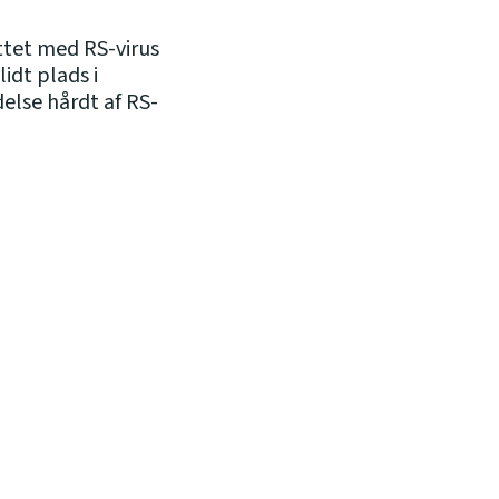
ttet med RS-virus
lidt plads i
delse hårdt af RS-