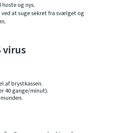
 hoste og nys.
t ved at suge sekret fra svælget og
um.
 virus
l af brystkassen.
ver 40 gange/minut).
g munden.