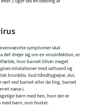
fter 2 uger ses en bedring af
irus
 af ovennævnte symptomer skal
Da det drejer sig om en virusinfektion, er
tilfælde, hvor barnet bliver meget
gives inhalationer med saltvand og
tisk bronkitis. God håndhygiejne, dvs.
rørt ved barnet eller de ting, barnet
ørret næse i.
agelige børn med hen, hvor der er
med børn, som hoster.