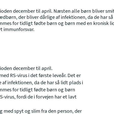
ioden december til april. Næsten alle børn bliver smi
pædbørn, der bliver dårlige af infektionen, da de har så 
ammes for tidligt fødte børn og børn med en kronisk li
lavt immunforsvar.
ioden december til april.
ed RS-virus i det første leveår. Det er
af infektionen, da de har så lidt plads i
ammes for tidligt fødte børn og børn
-virus, fordi de i forvejen har et lavt
 med spyt og slim fra den person, der