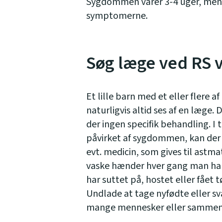
Sygdommen varer 3-4 uger, men e
symptomerne.
Søg læge ved RS v
Et lille barn med et eller flere
naturligvis altid ses af en læge. 
der ingen specifik behandling. I 
påvirket af sygdommen, kan der 
evt. medicin, som gives til astma
vaske hænder hver gang man har 
har suttet på, hostet eller fået t
Undlade at tage nyfødte eller sv
mange mennesker eller sammen 