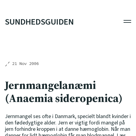
SUNDHEDSGUIDEN
Men
21 Nov 2006
Jernmangelanæmi
(Anaemia sideropenica)
Jernmangel ses ofte i Danmark, specielt blandt kvinder i
den fødedygtige alder. Jern er vigtig fordi mangel på
jern forhindre kroppen i at danne hæmoglobin. Når man
danner for lidt hæmoglobin får man blodmangel. Læs