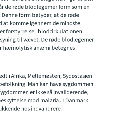
år de røde blodlegemer form som en
 Denne form betyder, at de røde
d at komme igennem de mindste
r forstyrrelse i blodcirkulationen,
rsyning til vævet. De røde blodlegemer
for hæmolytisk anæmi betegnes
t i Afrika, Mellemøsten, Sydøstasien
 befolkning. Man kan have sygdommen
f sygdommen er ikke så invaliderende,
eskyttelse mod malaria . I Danmark
kkende hos indvandrere.