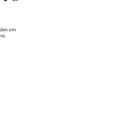
iden om
mi.