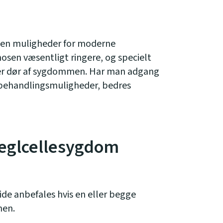
Uden muligheder for moderne
osen væsentligt ringere, og specielt
er dør af sygdommen. Har man adgang
 behandlingsmuligheder, bedres
seglcellesygdom
de anbefales hvis en eller begge
men.