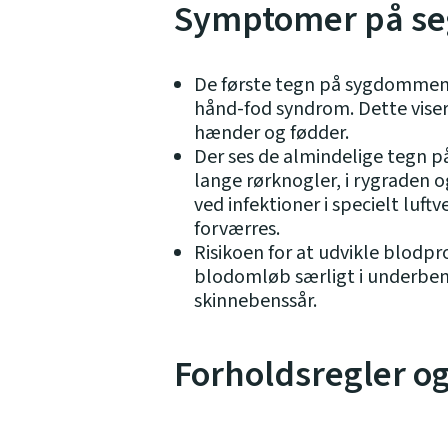
Symptomer på se
De første tegn på sygdommen 
hånd-fod syndrom. Dette vise
hænder og fødder.
Der ses de almindelige tegn p
lange rørknogler, i rygraden 
ved infektioner i specielt luf
forværres.
Risikoen for at udvikle blodpro
blodomløb særligt i underbene
skinnebenssår.
Forholdsregler o