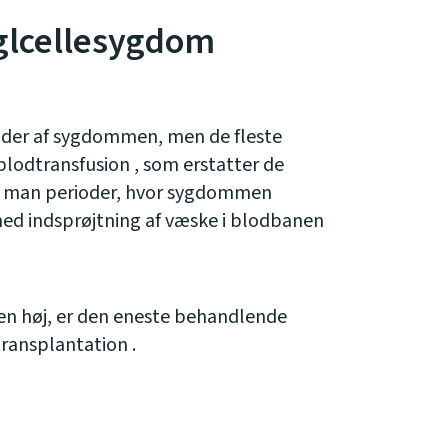
glcellesygdom
ader af sygdommen, men de fleste
odtransfusion , som erstatter de
r man perioder, hvor sygdommen
ed indsprøjtning af væske i blodbanen
n høj, er den eneste behandlende
ransplantation .