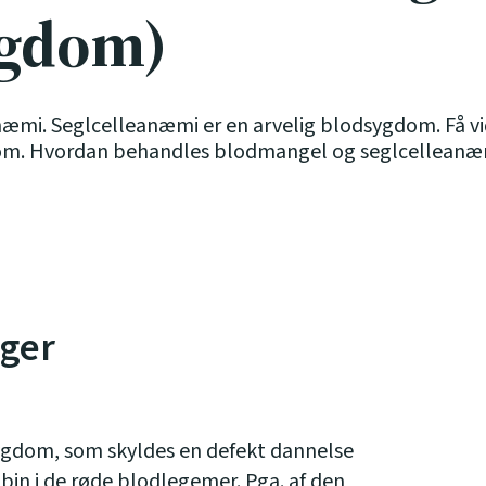
ygdom)
mi. Seglcelleanæmi er en arvelig blodsygdom. Få v
om. Hvordan behandles blodmangel og seglcelleanæ
ager
ygdom, som skyldes en defekt dannelse
bin i de røde blodlegemer. Pga. af den