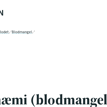
N
lodet
Blodmangel
næmi (blodmangel