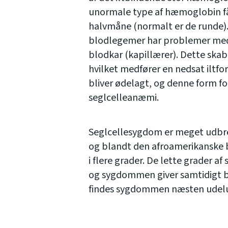
unormale type af hæmoglobin f
halvmåne (normalt er de runde).
blodlegemer har problemer me
blodkar (kapillærer). Dette skabe
hvilket medfører en nedsat iltfo
bliver ødelagt, og denne form 
seglcelleanæmi.
Seglcellesygdom er meget udbred
og blandt den afroamerikanske
i flere grader. De lette grader a
og sygdommen giver samtidigt b
findes sygdommen næsten udelu