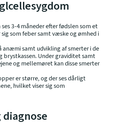
glcellesygdom
ses 3-4 måneder efter fødslen som et
r sig som feber samt væske og ømhed i
å anæmi samt udvikling af smerter i de
og brystkassen. Under graviditet samt
tvejene og mellemøret kan disse smerter
pper er større, og der ses dårligt
ne, hvilket viser sig som
g diagnose