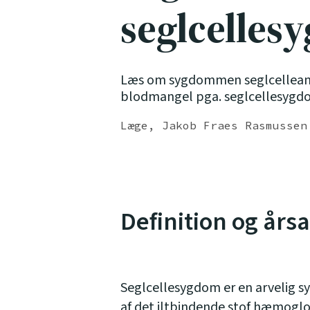
seglcelles
Læs om sygdommen seglcelleanæ
blodmangel pga. seglcellesygd
Læge, Jakob Fraes Rasmussen
Definition og års
Seglcellesygdom er en arvelig s
af det iltbindende stof hæmoglo