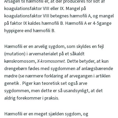
Årsagen til hæmofili er, at der produceres for lidt af
koagulationsfaktor VIII eller IX. Mangel på
koagulationsfaktor VIII betegnes hæmofili A, og mangel
på faktor IX kaldes hæmofili B. Hæmofili A er 4-5gange
hyppigere end hæmofili B.
Hæmofili er en arvelig sygdom, som skyldes en fejl
(mutation) i arvematerialet på et såkaldt
kønskromosom,
X-kromosomet
. Dette betyder, at kun
drengebørn fødes med sygdommen af anlægsbærende
mødre (se nærmere forklaring af arvegangen i artiklen
genetik . Piger kan teoretisk set også arve
sygdommen, men dette er så usandsynligt, at det
aldrig forekommer i praksis.
Hæmofili er en meget sjælden sygdom, og