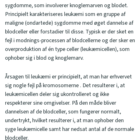
sygdomme, som involverer knoglemarven og blodet.
Principielt karakteriseres leukæmi som en gruppe af
maligne (ondartede) sygdomme med øget dannelse af
blodceller eller forstadier til disse. Typisk er der sket en
fejl i modnings-processen af blodcellerne og der sker en
overproduktion af én type celler (leukæmicellen), som
ophober sig i blod og knoglemarv.
Årsagen til leukæmi er principielt, at man har erhvervet
sig nogle fejl på kromosomerne . Det resulterer i, at
leukæmicellen deler sig ukontrolleret og ikke
respekterer sine omgivelser. På den måde bliver
dannelsen af de blodceller, som fungerer normalt,
undertrykt, hvilket resulterer i, at man ophober den
syge leukæmicelle samt har nedsat antal af de normale
blodceller.