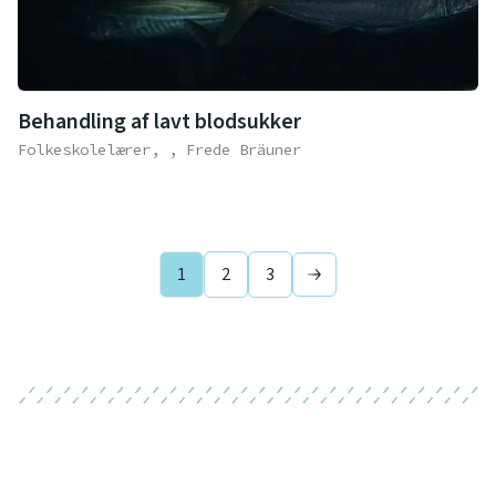
Behandling af lavt blodsukker
Folkeskolelærer, , Frede Bräuner
1
2
3
Next page