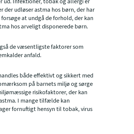
 ud. Infektioner, tobak og allergi er
r der udløser astma hos børn, der har
 forsøge at undgå de forhold, der kan
tma hos arveligt disponerede børn.
 også de væsentligste faktorer som
emkalder anfald.
ndles både effektivt og sikkert med
 opmærksom på barnets miljø og sørge
miljømæssige risikofaktorer, der kan
astma. I mange tilfælde kan
er fornuftigt hensyn til tobak, virus