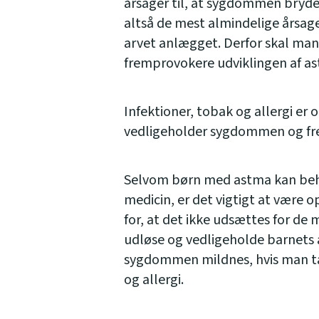
årsager til, at sygdommen bryder
altså de mest almindelige årsage
arvet anlægget. Derfor skal man
fremprovokere udviklingen af as
Infektioner, tobak og allergi er
vedligeholder sygdommen og fr
Selvom børn med astma kan beha
medicin, er det vigtigt at være
for, at det ikke udsættes for de 
udløse og vedligeholde barnets 
sygdommen mildnes, hvis man tag
og allergi.