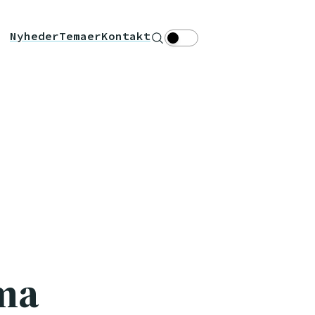
Nyheder
Temaer
Kontakt
Søg
Theme toggle
tma