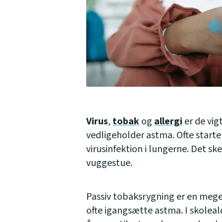
Virus
,
tobak
og
allergi
er de vig
vedligeholder astma. Ofte sta
virusinfektion i lungerne. Det ske
vuggestue.
Passiv tobaksrygning er en meget 
ofte igangsætte astma. I skoleal