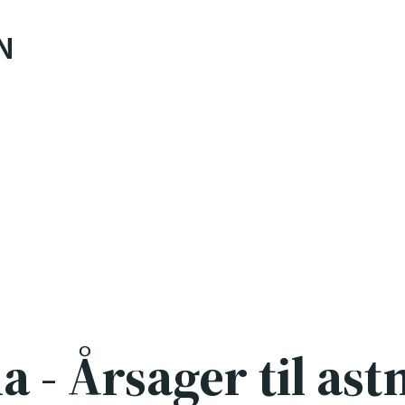
N
 - Årsager til as