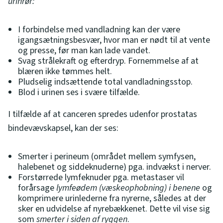
urinrør:
I forbindelse med vandladning kan der være
igangsætningsbesvær, hvor man er nødt til at vente
og presse, før man kan lade vandet.
Svag strålekraft og efterdryp. Fornemmelse af at
blæren ikke tømmes helt.
Pludselig indsættende total vandladningsstop.
Blod i urinen ses i svære tilfælde.
I tilfælde af at canceren spredes udenfor prostatas
bindevævskapsel, kan der ses:
Smerter i perineum (området mellem symfysen,
halebenet og siddeknuderne) pga. indvækst i nerver.
Forstørrede lymfeknuder pga. metastaser vil
forårsage
lymfeødem (væskeophobning)
i benene
og
komprimere urinlederne fra nyrerne, således at der
sker en udvidelse af nyrebækkenet. Dette vil vise sig
som
smerter i siden af ryggen
.