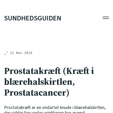
SUNDHEDSGUIDEN
Men
21 Nov 2019
Prostatakræft (Kræft i
blærehalskirtlen,
Prostatacancer)
Prostatakræft er en ondartet knude i blærehalskirtlen,
der sidder lige under urinblæren hos mænd.