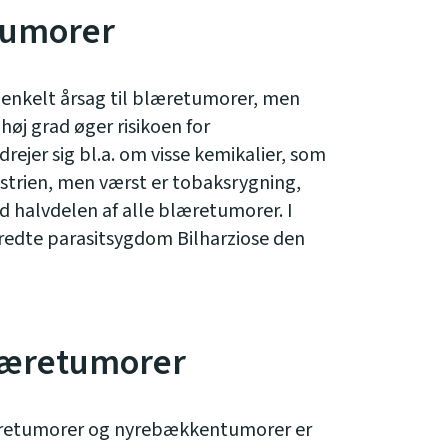
etumorer
n enkelt årsag til blæretumorer, men
høj grad øger risikoen for
drejer sig bl.a. om visse kemikalier, som
ustrien, men værst er tobaksrygning,
 halvdelen af alle blæretumorer. I
redte parasitsygdom Bilharziose den
læretumorer
retumorer og nyrebækkentumorer er