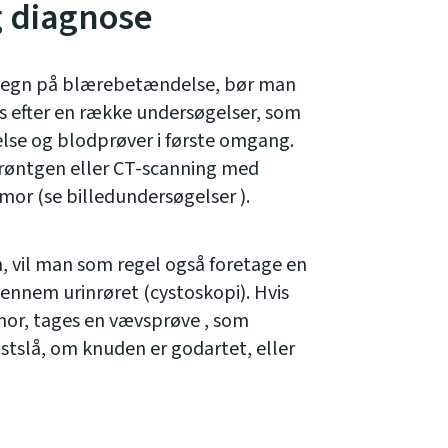
g diagnose
r tegn på blærebetændelse, bør man
es efter en række undersøgelser, som
lse og blodprøver i første omgang.
 røntgen eller CT-scanning med
tumor (se billedundersøgelser ).
 vil man som regel også foretage en
ennem urinrøret (cystoskopi). Hvis
mor, tages en vævsprøve , som
astslå, om knuden er godartet, eller