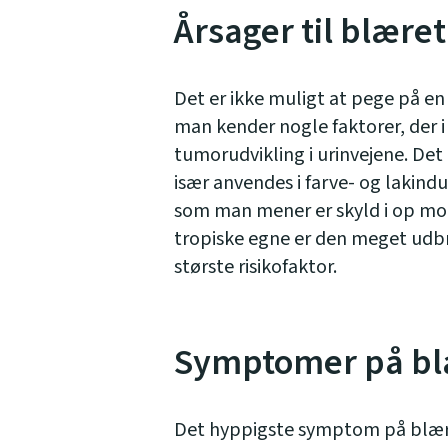
Årsager til blær
Det er ikke muligt at pege på e
man kender nogle faktorer, der i 
tumorudvikling i urinvejene. Det 
især anvendes i farve- og lakind
som man mener er skyld i op mod
tropiske egne er den meget udb
største risikofaktor.
Symptomer på b
Det hyppigste symptom på blæ