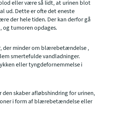
blod eller være så lidt, at urinen blot
mal ud. Dette er ofte det eneste
re der hele tiden. Der kan derfor gå
en, og tumoren opdages.
r, der minder om blærebetændelse ,
llem smertefulde vandladninger.
ykken eller tyngdefornemmelse i
r den skaber afløbshindring for urinen,
tioner i form af blærebetændelse eller