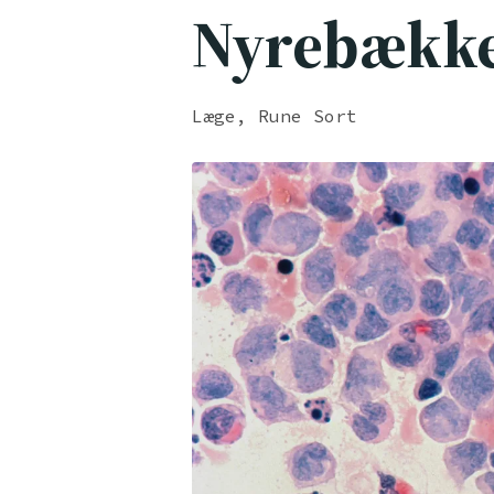
Nyrebækk
Læge, Rune Sort