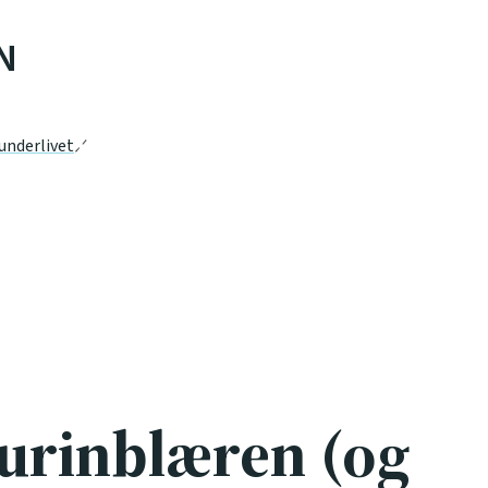
N
 underlivet
urinblæren (og