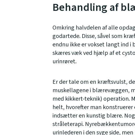
Behandling af b
Omkring halvdelen af alle opdag
godartede. Disse, såvel som kræf
endnu ikke er vokset langt ind 
skæres væk ved hjælp af et cys
urinrøret.
Er der tale om en kræftsvulst, de
muskellagene i blærevæggen, må 
med kikkert-teknik) operation. M
helt, hvorefter man konstruerer 
indsætter en kunstig blære. No
stråleterapi. Nyrebækkentumore
urinlederen i den syge side, men