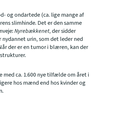
- og ondartede (ca. lige mange af
lærens slimhinde. Det er den samme
inveje:
Nyrebækkenet
, der sidder
nydannet urin, som det leder ned
Når der er en tumor i blæren, kan der
strukturer.
 med ca. 1.600 nye tilfælde om året i
igere hos mænd end hos kvinder og
n.