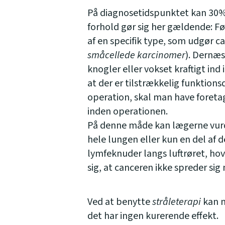
På diagnosetidspunktet kan 30%
forhold gør sig her gældende: Fø
af en specifik type, som udgør c
småcellede karcinomer
). Dernæs
knogler eller vokset kraftigt ind
at der er tilstrækkelig funktion
operation, skal man have foret
inden operationen.
På denne måde kan lægerne vurde
hele lungen eller kun en del af 
lymfeknuder langs luftrøret, hov
sig, at canceren ikke spreder si
Ved at benytte
stråleterapi
kan m
det har ingen kurerende effekt.