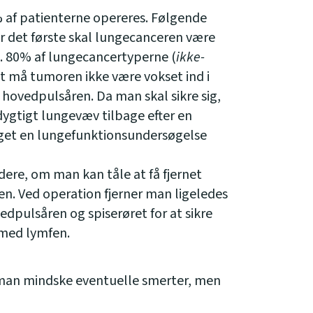
 af patienterne opereres. Følgende
r det første skal lungecanceren være
a. 80% af lungecancertyperne (
ikke-
t må tumoren ikke være vokset ind i
 i hovedpulsåren. Da man skal sikre sig,
sdygtigt lungevæv tilbage efter en
aget en lungefunktionsundersøgelse
re, om man kan tåle at få fjernet
den. Ved operation fjerner man ligeledes
edpulsåren og spiserøret for at sikre
g med lymfen.
an mindske eventuelle smerter, men