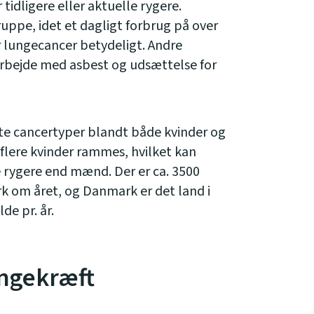
tidligere eller aktuelle rygere.
ruppe, idet et dagligt forbrug på over
or lungecancer betydeligt. Andre
 arbejde med asbest og udsættelse for
te cancertyper blandt både kvinder og
 flere kvinder rammes, hvilket kan
ge rygere end mænd. Der er ca. 3500
rk om året, og Danmark er det land i
de pr. år.
ngekræft