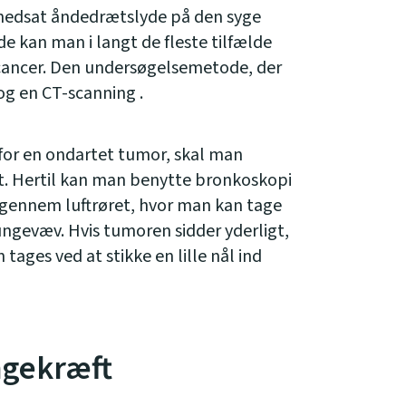
nedsat åndedrætslyde på den syge
de kan man i langt de fleste tilfælde
ecancer. Den undersøgelsemetode, der
dog en CT-scanning .
for en ondartet tumor, skal man
t. Hertil kan man benytte bronkoskopi
 gennem luftrøret, hvor man kan tage
ungevæv. Hvis tumoren sidder yderligt,
tages ved at stikke en lille nål ind
ngekræft