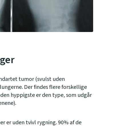
ager
ndartet tumor (svulst uden
ungerne. Der findes flere forskellige
 den hyppigste er den type, som udgår
renene).
er er uden tvivl rygning. 90% af de