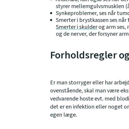
styrer mellemgulvsmusklen 
Synkeproblemer, ses når tumo
Smerter i brystkassen ses når
Smerter i skulder
og arm ses, 
og de nerver, der forsyner arm
Forholdsregler o
Er man storryger eller har arbejd
ovenstående, skal man være e
vedvarende hoste evt. med blodig
det er en infektion eller noget 
egen læge.