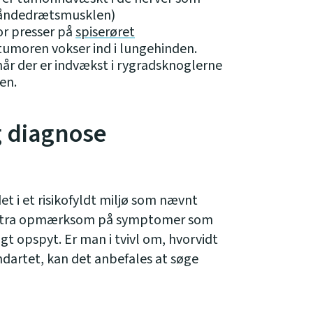
(åndedrætsmusklen)
r presser på
spiserøret
 tumoren vokser ind i lungehinden.
når der er indvækst i rygradsknoglerne
en.
g diagnose
et i et risikofyldt miljø som nævnt
kstra opmærksom på symptomer som
t opspyt. Er man i tvivl om, hvorvidt
ondartet, kan det anbefales at søge