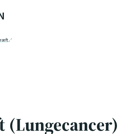
N
ræft
t (Lungecancer)