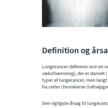
Definition og års
Lungecancer defineres som en o
væksthæmning), der er dannet i l
typer af lungecancer, men langt
fra celler i bronkierne (luftvejsg
Den vigtigste årsag til lungecanc