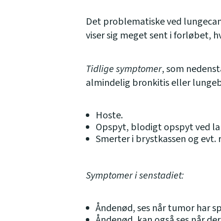
Det problematiske ved lungecanc
viser sig meget sent i forløbet,
Tidlige symptomer
, som nedenst
almindelig bronkitis eller lunge
Hoste.
Opspyt, blodigt opspyt ved la
Smerter i brystkassen og evt. 
Symptomer i senstadiet:
Åndenød, ses når tumor har sp
Åndenød, kan også ses når der