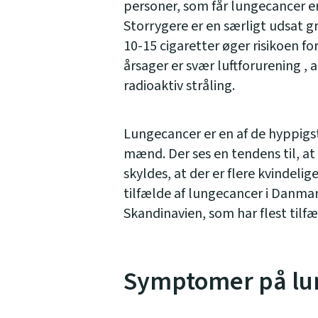
personer, som får lungecancer er 
Storrygere er en særligt udsat g
10-15 cigaretter øger risikoen f
årsager er svær luftforurening ,
radioaktiv stråling.
Lungecancer er en af de hyppigs
mænd. Der ses en tendens til, at
skyldes, at der er flere kvindeli
tilfælde af lungecancer i Danma
Skandinavien, som har flest tilfæl
Symptomer på lu