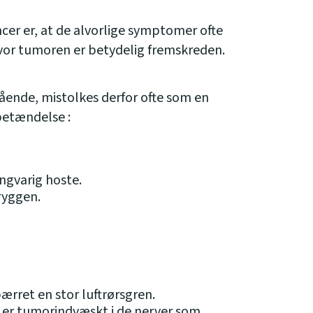
er er, at de alvorlige symptomer ofte
 hvor tumoren er betydelig fremskreden.
ående, mistolkes derfor ofte som en
betændelse :
ngvarig hoste.
ryggen.
ærret en stor luftrørsgren.
 er tumorindvæskt i de nerver som