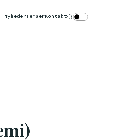
Nyheder
Temaer
Kontakt
Søg
Theme toggle
æmi)