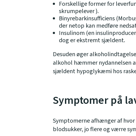
Forskellige former for leverfu
skrumpelever ).
Binyrebarkinsufficiens (Morbus
der netop kan medføre nedsat
Insulinom (en insulinproducer
dog er ekstremt sjældent.
Desuden øger alkoholindtagelse 
alkohol hæmmer nydannelsen af s
sjældent hypoglykæmi hos rask
Symptomer på la
Symptomerne afhænger af hvor la
blodsukker, jo flere og værre s