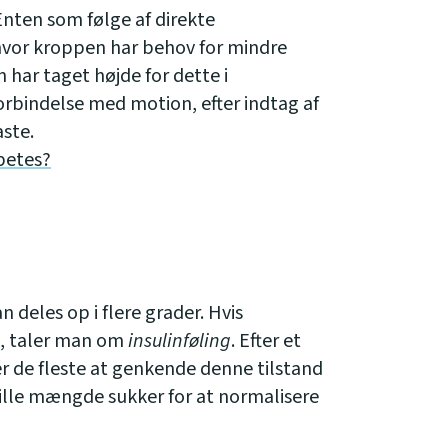
Enten som følge af direkte
, hvor kroppen har behov for mindre
 har taget højde for dette i
forbindelse med motion, efter indtag af
aste.
betes?
deles op i flere grader. Hvis
vt, taler man om
insulinføling
. Efter et
 de fleste at genkende denne tilstand
 lille mængde sukker for at normalisere