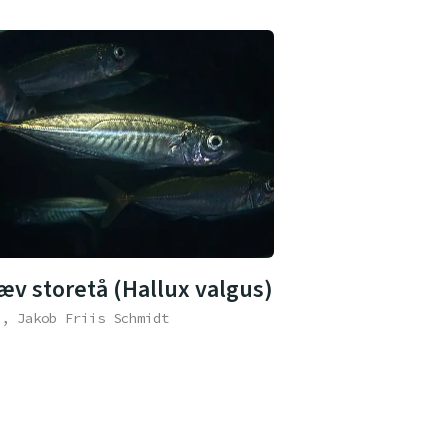
æv storetå (Hallux valgus)
e, Jakob Friis Schmidt