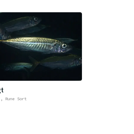
gt
e, Rune Sort