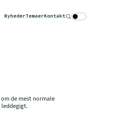
Nyheder
Temaer
Kontakt
Søg
Theme toggle
e om de mest normale
g leddegigt.