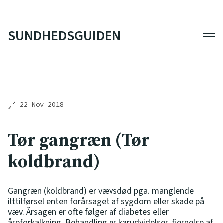
SUNDHEDSGUIDEN
Men
22 Nov 2018
Tør gangræn (Tør
koldbrand)
Gangræn (koldbrand) er vævsdød pga. manglende
ilttilførsel enten forårsaget af sygdom eller skade på
væv. Årsagen er ofte følger af diabetes eller
åreforkalkning. Behandling er karudvidelser, fjernelse af