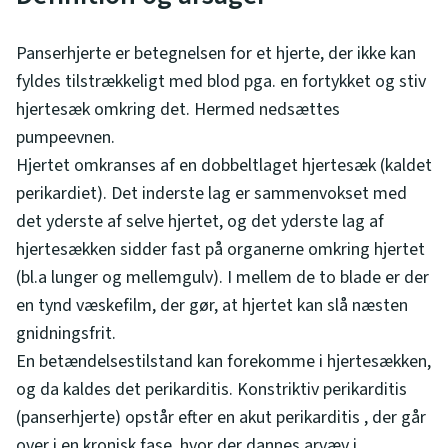
Panserhjerte er betegnelsen for et hjerte, der ikke kan
fyldes tilstrækkeligt med blod pga. en fortykket og stiv
hjertesæk omkring det. Hermed nedsættes
pumpeevnen.
Hjertet omkranses af en dobbeltlaget hjertesæk (kaldet
perikardiet). Det inderste lag er sammenvokset med
det yderste af selve hjertet, og det yderste lag af
hjertesækken sidder fast på organerne omkring hjertet
(bl.a lunger og mellemgulv). I mellem de to blade er der
en tynd væskefilm, der gør, at hjertet kan slå næsten
gnidningsfrit.
En betændelsestilstand kan forekomme i hjertesækken,
og da kaldes det perikarditis. Konstriktiv perikarditis
(panserhjerte) opstår efter en akut perikarditis , der går
over i en kronisk fase, hvor der dannes arvæv i