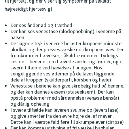
til hjertet), og der viser sig symptomer på såkaldt
højresidigt hjertesvigt:
Der ses åndenød og træthed
Der kan ses venestase (blodophobning) i venerne på
halsen
Det øgede tryk i venerne belaster kroppens mindste
blodkar, og der presses væske ud i kroppens væv. Der
fremkommer hævelser, såkaldte ødemer. Tydeligst
ses det i benene som hævede ankler og fødder, og i
svære tilfælde ved hævelse af pungen. Hos
sengeliggende ses ødemer på de lavestliggende
dele af kroppen (skulderparti, korsben og hæle)
Venestase i benene kan give skrøbelig hud på benene,
og der kan dannes eksem (staseeksem). Der kan
opstå problemer med sårdannelse (venøse bensår)
og dårlig opheling
I svære tilfælde kan leveren svulme op (leverstase)
og give smerter fra den øvre højre del af maven.
Dette kan i værste fald føre til skrumpelever (cirrose)
Der kan komme udsivning af fri væske i bughulen