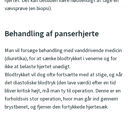
hjertet. Det kan desuden være nødvendigt at tage en
vævsprøve (en biopsi).
Behandling af panserhjerte
Man vil forsøge behandling med vanddrivende medicin
(diuretika), for at sænke blodtrykket i venerne og for
ikke at belaste hjertet unødigt.
Blodtrykket vil dog ofte fortsætte med at stige, og når
det diastoliske blodtryk (den lave værdi) efter en tid
bliver kritisk højt, må man ty til operation. Denne er en
forholdsvis stor operation, hvor man går ind gennem
brystbenet, og fjerner den fortykkede hjertesæk.