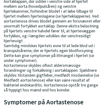
Aortaklappen, der sidder i venstre side af hjertet
mellem aorta (hovedpulsåren) og venstre
hjertekammer, forhindrer blodet i at løbe tilbage til
hjertet mellem hjerteslagene (se hjerteklapperne). Ved
aortastenose drives blodet gennem en forsnævret eller
unormalt fortykket aortaklap. Denne ekstra belastning
på hjertets venstre halvdel fører til, at hjertevæggen
fortykkes, og i længden udvikles der venstresidigt
hjertesvigt .
Samtidig mindskes hjertets evne til at lede blod ud i
kranspulsårerne, der er hjertets egen blodforsyning.
Dette kan give symptomer på iltmangel i hjertet (se
under symptomer).
Aortastenose skyldes oftest aldersmæssige
forandringer og forkalkning i aortaklappen. Sjældnere
skyldes tilstanden gigtfeber, medfødt misdannelse (se
Medfødt aortastenose) eller kan være resultat af
bakteriel endokarditis. Aortastenose opstår tre gange
så hyppigt hos mænd end hos kvinder.
Symptomer på Aortastenose