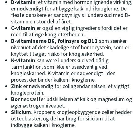
D-vitamin
, et vitamin med hormonlignende virkning,
er nødvendigt for at bygge kalk ind i knoglerne. De
fleste danskere er sandsynligvis i underskud med D-
vitamin en stor del af året.
C-vitamin
er også en vigtig ingrediens fordi det er
med til at øge knogletætheden.
B-vitaminerne B6, folinsyre og B12
som sænker
niveauet af det skadelige stof homocystein, som er
knyttet til øget risiko for knogleskørhed.
K-vitamin
kan være i underskud ved dårlig
tarmfunktion, som ikke er usædvanlig ved
knogleskørhed. K-vitamin er nødvendigt i den
proces, der binder kalken i knoglerne.
Zink
er nødvendig for collagendannelsen, et vigtigt
knogleprotein.
Bor
nedsætter udskillelsen af kalk og magnesium og
øger østrogenniveauet.
Silicium
. Kroppens knogleopbyggende celler hedder
osteoblaster, og de har brug for silicium til at
indbygge kalken i knoglerne.