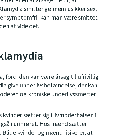
 det er én af årsagerne til, at
lamydia smitter gennem usikker sex,
 er symptomfri, kan man være smittet
en at vide det.
 klamydia
 fordi den kan være årsag til ufrivillig
ia give underlivsbetændelse, der kan
vmoderen og kroniske underlivssmerter.
 kvinder sætter sig i livmoderhalsen i
gså i urinrøret. Hos mænd sætter
t. Både kvinder og mænd risikerer, at