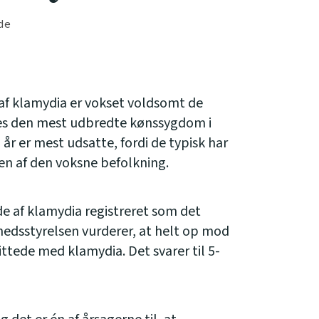
de
e af klamydia er vokset voldsomt de
des den mest udbredte kønssygdom i
r er mest udsatte, fordi de typisk har
ten af den voksne befolkning.
de af klamydia registreret som det
hedsstyrelsen vurderer, at helt op mod
ttede med klamydia. Det svarer til 5-