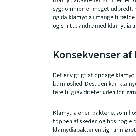
Klamydiabakterien smitter let, og
sygdommen er meget udbredt. K
og da klamydia i mange tilfælde
og smitte andre med klamydia ud
Konsekvenser af
Det er vigtigt at opdage klamydia,
barnløshed. Desuden kan klamyd
føre til graviditeter uden for li
Klamydia er en bakterie, som hos
toppen af skeden og hos nogle o
klamydiabakterien sig i urinrøre