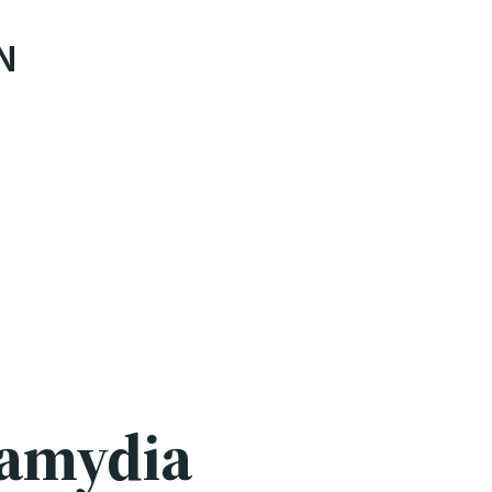
N
lamydia