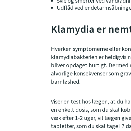
Svie og smerter ved vandladni
Udflåd ved endetarmsåbninge
Klamydia er nemt
Hverken symptomerne eller kons
klamydiabakterien er heldigvis 
bliver opdaget hurtigt. Dermed 
alvorlige konsekvenser som grav
barnløshed.
Viser en test hos lægen, at du ha
en enkelt dosis, som du skal kø
væk efter 1-2 uger, vil lægen giv
tabletter, som du skal tage i 7 d