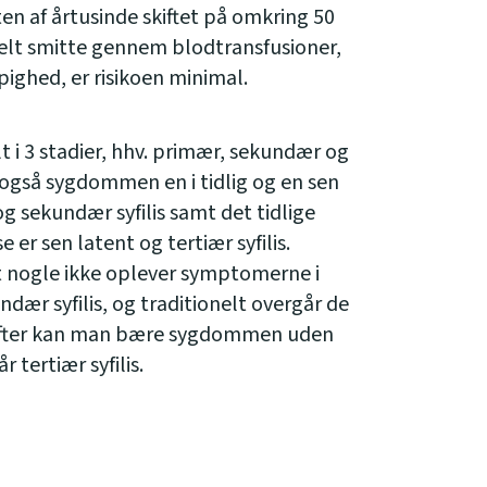
ten af årtusinde skiftet på omkring 50
ntielt smitte gennem blodtransfusioner,
ghed, er risikoen minimal.
 i 3 stadier, hhv. primær, sekundær og
n også sygdommen en i tidlig og en sen
og sekundær syfilis samt det tidlige
 er sen latent og tertiær syfilis.
at nogle ikke oplever symptomerne i
ær syfilis, og traditionelt overgår de
Herefter kan man bære sygdommen uden
 tertiær syfilis.