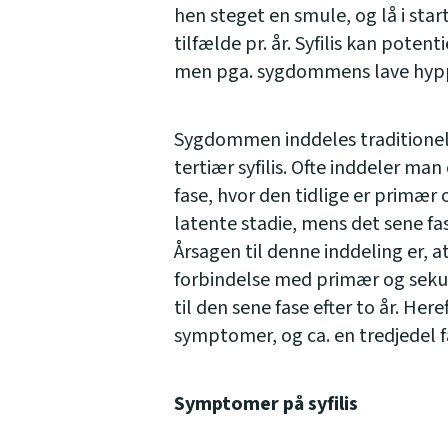
hen steget en smule, og lå i star
tilfælde pr. år. Syfilis kan pote
men pga. sygdommens lave hyppi
Sygdommen inddeles traditionelt
tertiær syfilis. Ofte inddeler ma
fase, hvor den tidlige er primær 
latente stadie, mens det sene fase
Årsagen til denne inddeling er, 
forbindelse med primær og sekund
til den sene fase efter to år. 
symptomer, og ca. en tredjedel får
Symptomer på syfilis