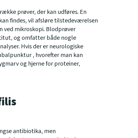
 række prøver, der kan udføres. En
an findes, vil afsløre tilstedeværelsen
n ved mikroskopi. Blodprøver
titut, og omfatter både nogle
nalyser. Hvis der er neurologiske
balpunktur , hvorefter man kan
ygmarv og hjerne for proteiner,
ilis
ængse antibiotika, men