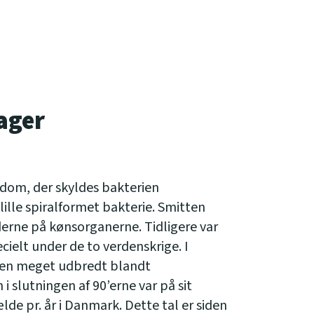
ager
ygdom, der skyldes bakterien
ille spiralformet bakterie. Smitten
derne på kønsorganerne. Tidligere var
elt under de to verdenskrige. I
men meget udbredt blandt
slutningen af 90’erne var på sit
lde pr. år i Danmark. Dette tal er siden