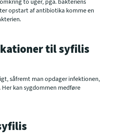
omkring to uger, pga. bakteriens
fter opstart af antibiotika komme en
akterien.
ationer til syfilis
rligt, såfremt man opdager infektionen,
um. Her kan sygdommen medføre
yfilis