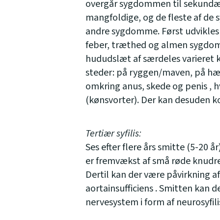
overgår sygdommen til sekundæ
mangfoldige, og de fleste af de 
andre sygdomme. Først udvikle
feber, træthed og almen sygdoms
hududslæt af særdeles varieret k
steder: på ryggen/maven, på hæn
omkring anus, skede og penis , 
(kønsvorter). Der kan desuden 
Tertiær syfilis:
Ses efter flere års smitte (5-20
er fremvækst af små røde knudr
Dertil kan der være påvirkning 
aortainsufficiens . Smitten kan 
nervesystem i form af neurosyfil