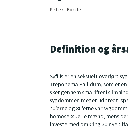
Peter Bonde
Definition og års
Syfilis er en seksuelt overført s
Treponema Pallidum, som er en l
sker gennem små rifter i slimhin
sygdommen meget udbredt, speci
70’erne og 80’erne var sygdom
homoseksuelle mænd, mens den i 
laveste med omkring 30 nye tilfæ