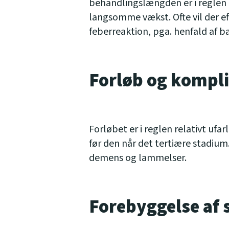
behandlingslængden er i reglen 
langsomme vækst. Ofte vil der e
feberreaktion, pga. henfald af b
Forløb og komplik
Forløbet er i reglen relativt ufa
før den når det tertiære stadi
demens og lammelser.
Forebyggelse af s