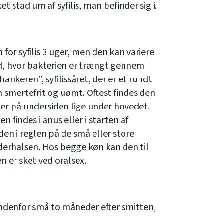
t stadium af syfilis, man befinder sig i.
for syfilis 3 uger, men den kan variere
d, hvor bakterien er trængt gennem
nkeren”, syfilissåret, der er et rundt
n smertefrit og uømt. Oftest findes den
r på undersiden lige under hovedet.
indes i anus eller i starten af
en i reglen på de små eller store
derhalsen. Hos begge køn kan den til
en er sket ved oralsex.
 indenfor små to måneder efter smitten,