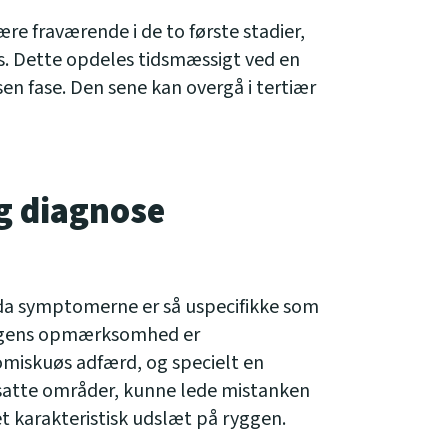
 fraværende i de to første stadier,
is. Dette opdeles tidsmæssigt ved en
 sen fase. Den sene kan overgå i tertiær
g diagnose
, da symptomerne er så uspecifikke som
lægens opmærksomhed er
omiskuøs adfærd, og specielt en
dsatte områder, kunne lede mistanken
e et karakteristisk udslæt på ryggen.