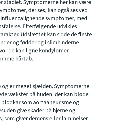
r stadiet. Symptomerne her kan være
symptomer, der ses, kan også ses ved
s influenzalignende symptomer, med
følelse. Efterfølgende udvikles
arakter. Udslættet kan sidde de fleste
der og fødder og i slimhinderne
hvor de kan ligne kondylomer
komme hårtab.
 år) og er meget sjælden. Symptomerne
ede vækster på huden, der kan bløde.
af blodkar som aortaaneurisme og
desuden give skader på hjerne og
is, som giver demens eller lammelser.