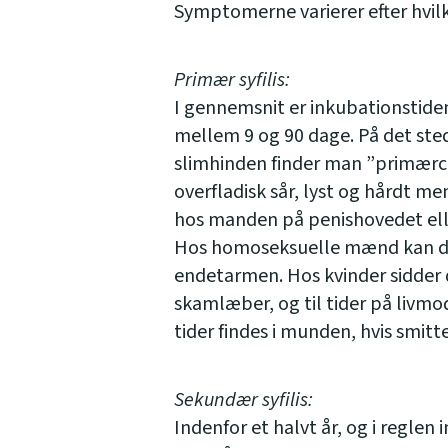
Symptomerne varierer efter hvilke
Primær syfilis:
I gennemsnit er inkubationstiden 
mellem 9 og 90 dage. På det ste
slimhinden finder man ”primærcha
overfladisk sår, lyst og hårdt me
hos manden på penishovedet elle
Hos homoseksuelle mænd kan den f
endetarmen. Hos kvinder sidder d
skamlæber, og til tider på livmo
tider findes i munden, hvis smitt
Sekundær syfilis:
Indenfor et halvt år, og i reglen