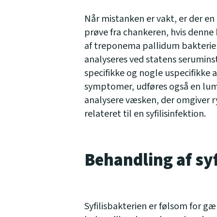
Når mistanken er vakt, er der en
prøve fra chankeren, hvis denne k
af treponema pallidum bakterie
analyseres ved statens serumins
specifikke og nogle uspecifikke a
symptomer, udføres også en lum
analysere væsken, der omgiver r
relateret til en syfilisinfektion.
Behandling af syf
Syfilisbakterien er følsom for g