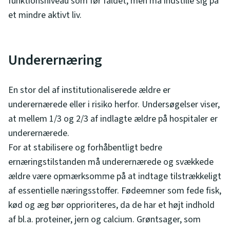
funktionsniveau som før faldet, men må indstille sig på
et mindre aktivt liv.
Underernæring
En stor del af institutionaliserede ældre er
underernærede eller i risiko herfor. Undersøgelser viser,
at mellem 1/3 og 2/3 af indlagte ældre på hospitaler er
underernærede.
For at stabilisere og forhåbentligt bedre
ernæringstilstanden må underernærede og svækkede
ældre være opmærksomme på at indtage tilstrækkeligt
af essentielle næringsstoffer. Fødeemner som fede fisk,
kød og æg bør opprioriteres, da de har et højt indhold
af bl.a. proteiner, jern og calcium. Grøntsager, som