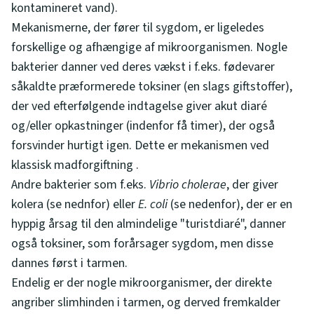
kontamineret vand).
Mekanismerne, der fører til sygdom, er ligeledes
forskellige og afhængige af mikroorganismen. Nogle
bakterier danner ved deres vækst i f.eks. fødevarer
såkaldte præformerede toksiner (en slags giftstoffer),
der ved efterfølgende indtagelse giver akut diaré
og/eller opkastninger (indenfor få timer), der også
forsvinder hurtigt igen. Dette er mekanismen ved
klassisk madforgiftning .
Andre bakterier som f.eks.
Vibrio cholerae
, der giver
kolera (se nednfor) eller
E. coli
(se nedenfor), der er en
hyppig årsag til den almindelige "turistdiaré", danner
også toksiner, som forårsager sygdom, men disse
dannes først i tarmen.
Endelig er der nogle mikroorganismer, der direkte
angriber slimhinden i tarmen, og derved fremkalder