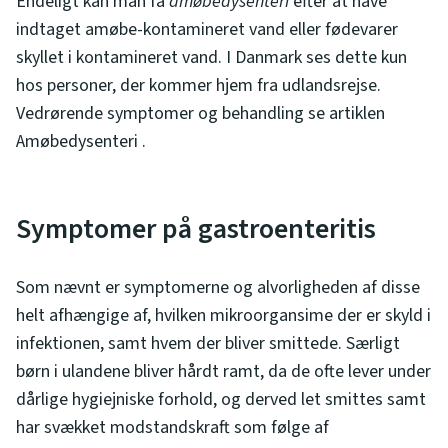
Endeligt kan man få
amøbedysenteri
efter at have
indtaget amøbe-kontamineret vand eller fødevarer
skyllet i kontamineret vand. I Danmark ses dette kun
hos personer, der kommer hjem fra udlandsrejse.
Vedrørende symptomer og behandling se artiklen
Amøbedysenteri .
Symptomer på gastroenteritis
Som nævnt er symptomerne og alvorligheden af disse
helt afhængige af, hvilken mikroorgansime der er skyld i
infektionen, samt hvem der bliver smittede. Særligt
børn i ulandene bliver hårdt ramt, da de ofte lever under
dårlige hygiejniske forhold, og derved let smittes samt
har svækket modstandskraft som følge af