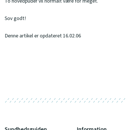
To hovedpuder vil normalt være for meget.
Sov godt!
Denne artikel er opdateret 16.02.06
Sundhedsguiden
Information