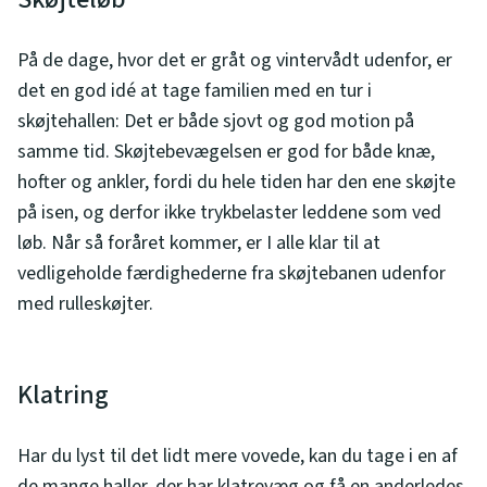
På de dage, hvor det er gråt og vintervådt udenfor, er
det en god idé at tage familien med en tur i
skøjtehallen: Det er både sjovt og god motion på
samme tid. Skøjtebevægelsen er god for både knæ,
hofter og ankler, fordi du hele tiden har den ene skøjte
på isen, og derfor ikke trykbelaster leddene som ved
løb. Når så foråret kommer, er I alle klar til at
vedligeholde færdighederne fra skøjtebanen udenfor
med rulleskøjter.
Klatring
Har du lyst til det lidt mere vovede, kan du tage i en af
de mange haller, der har klatrevæg og få en anderledes