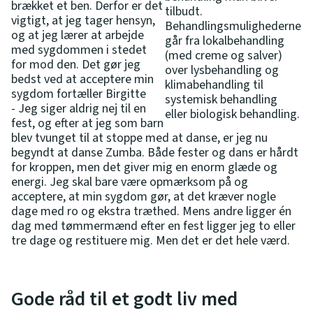
brækket et ben. Derfor er det
tilbudt.
vigtigt, at jeg tager hensyn,
Behandlingsmulighederne
og at jeg lærer at arbejde
går fra lokalbehandling
med sygdommen i stedet
(med creme og salver)
for mod den. Det gør jeg
over lysbehandling og
bedst ved at acceptere min
klimabehandling til
sygdom fortæller Birgitte
systemisk behandling
- Jeg siger aldrig nej til en
eller biologisk behandling.
fest, og efter at jeg som barn
blev tvunget til at stoppe med at danse, er jeg nu
begyndt at danse Zumba. Både fester og dans er hårdt
for kroppen, men det giver mig en enorm glæde og
energi. Jeg skal bare være opmærksom på og
acceptere, at min sygdom gør, at det kræver nogle
dage med ro og ekstra træthed. Mens andre ligger én
dag med tømmermænd efter en fest ligger jeg to eller
tre dage og restituere mig. Men det er det hele værd.
Gode råd til et godt liv med