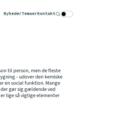
Nyheder
Temaer
Kontakt
Søg
Theme toggle
on til person, men de fleste
 rygning - udover den kemiske
ar en social funktion. Mange
, der gør sig gældende ved
er lige så vigtige elementer