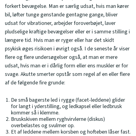
forkert bevægelse. Man er særlig udsat, hvis man kører
bil, løfter tunge genstande gentagne gange, bliver
udsat for vibrationer, arbejder foroverbøjet, laver
pludselige kraftige bevægelser eller er i samme stilling i
længere tid. Hvis man er ryger eller har det skidt
psykisk øges risikoen i øvrigt også. I de seneste år viser
flere og flere undersøgelser også, at man er mere
udsat, hvis man er i dårlig form eller ens muskler er for
svage. Akutte smerter opstår som regel af en eller flere
af de følgende fire grunde:
De små bagerste led i rygge (facet-leddene) glider
for langt i yderstilling, og ledkapsel eller ledbrusk
kommer så i klemme.
Bruskskiven mellem ryghvirvlerne (diskus)
overbelastes og svulmer op.
Et af leddene mellem korsben og hofteben låser fast.