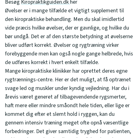
Besøg
Kiropraktikguiden.dk
her
Øvelser er i mange tilfælde et vigtigt supplement til
den kiropraktiske behandling. Men du skal imidlertid
vide præcis hvilke øvelser, der er gavnlige, og hvilke du
bør undgå. Det er af den største betydning at øvelserne
bliver udført korrekt. Øvelser og rygtræning virker
forebyggende men kan også nogle gange helbrede, hvis
de udføres korrekt i hvert enkelt tilfælde.
Mange kiropraktiske klinikker har oprettet deres egne
rygtrænnings-centre. Her er det muligt, at få optrænet
svage led og muskler under kyndig vejledning. Har du i
årevis været generet af tilbagevendende rygsmerter,
haft mere eller mindre småondt hele tiden, eller lige er
kommet dig efter et slemt hold i ryggen, kan du
gennem intensiv træning meget ofte opnå væsentlige
forbedringer. Det giver samtidig tryghed for patienten,