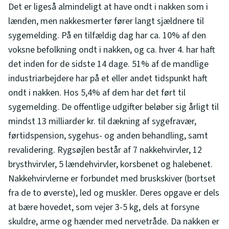
Det er ligeså almindeligt at have ondt i nakken som i
lænden, men nakkesmerter fører langt sjældnere til
sygemelding. På en tilfældig dag har ca. 10% af den
voksne befolkning ondt i nakken, og ca. hver 4. har haft
det inden for de sidste 14 dage. 51% af de mandlige
industriarbejdere har på et eller andet tidspunkt haft
ondt i nakken. Hos 5,4% af dem har det ført til
sygemelding. De offentlige udgifter beløber sig årligt til
mindst 13 milliarder kr. til dækning af sygefravær,
førtidspension, sygehus- og anden behandling, samt
revalidering. Rygsøjlen består af 7 nakkehvirvler, 12
brysthvirvler, 5 lændehvirvler, korsbenet og halebenet.
Nakkehvirvlerne er forbundet med bruskskiver (bortset
fra de to øverste), led og muskler. Deres opgave er dels
at bære hovedet, som vejer 3-5 kg, dels at forsyne
skuldre, arme og hænder med nervetråde. Da nakken er