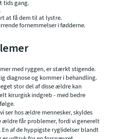
 tids gang.
.
 at få dem til at lystre.
nurrende fornemmelser i fødderne.
blemer
emer med ryggen, er stærkt stigende.
igtig diagnose og kommer i behandling.
eget stor del af disse ældre kan
elt kirurgisk indgreb - med bedre
 følge.
, vi ser hos ældre mennesker, skyldes
e ældre får problemer, fordi vi generelt
. En af de hyppigste ryglidelser blandt
 er udtryk for en forsnævret