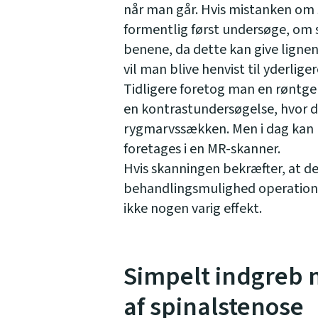
når man går. Hvis mistanken om s
formentlig først undersøge, om 
benene, da dette kan give lign
vil man blive henvist til yderlig
Tidligere foretog man en røntg
en kontrastundersøgelse, hvor d
rygmarvssækken. Men i dag kan 
foretages i en MR-skanner.
Hvis skanningen bekræfter, at de
behandlingsmulighed operation.
ikke nogen varig effekt.
Simpelt indgreb 
af spinalstenose