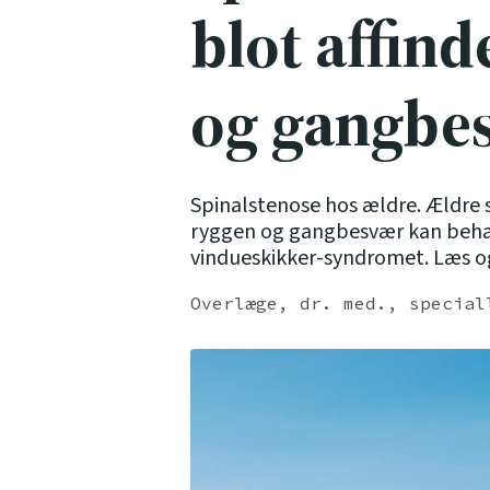
blot affin
og gangbe
Spinalstenose hos ældre. Ældre 
ryggen og gangbesvær kan behan
vindueskikker-syndromet. Læs o
Overlæge, dr. med., special