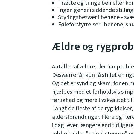
Trætte og tunge ben efter kort
Ingen gener i siddende stilling
Styringsbesvær i benene - svært
Føleforstyrrelser i benene, s
Ældre og rygpro
Antallet af ældre, der har probl
Desværre får kun få stillet en r
Og det er synd og skam, for en m
hjælpes med et forholdsvis simp
førlighed og mere livskvalitet til
Langt de fleste af de ryglidelser
aldersforandringer. Flere og fler
i dag lever længere end tidligere
ældre kaldes "spinal stenose" og