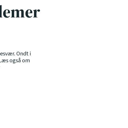
blemer
esvær. Ondt i
 Læs også om