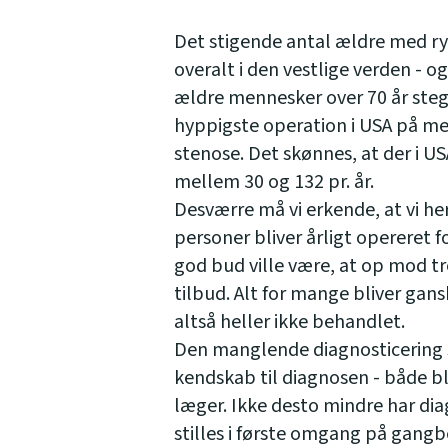
Det stigende antal ældre med ry
overalt i den vestlige verden - o
ældre mennesker over 70 år stege
hyppigste operation i USA på men
stenose. Det skønnes, at der i U
mellem 30 og 132 pr. år.
Desværre må vi erkende, at vi he
personer bliver årligt opereret 
god bud ville være, at op mod 
tilbud. Alt for mange bliver gans
altså heller ikke behandlet.
Den manglende diagnosticering
kendskab til diagnosen - både b
læger. Ikke desto mindre har di
stilles i første omgang på gang