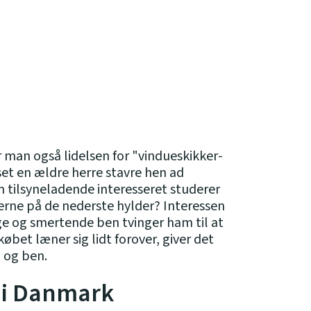
r man også lidelsen for "vindueskikker-
et en ældre herre stavre hen ad
n tilsyneladende interesseret studerer
 gerne på de nederste hylder? Interessen
e og smertende ben tvinger ham til at
købet læner sig lidt forover, giver det
g og ben.
r i Danmark