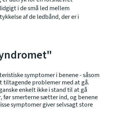
lidgigt i de små led mellem
ykkelse af de ledbånd, der er i
syndromet"
kteristiske symptomer i benene - såsom
mt tiltagende problemer med at gå.
anske enkelt ikke i stand til at gå
 før smerterne sætter ind, og benene
isse symptomer giver selvsagt store
.