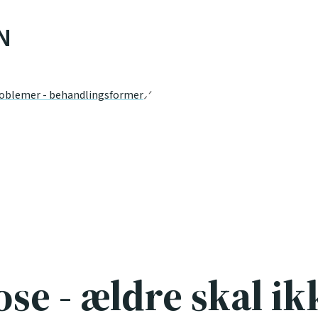
N
oblemer - behandlingsformer
se - ældre skal ik