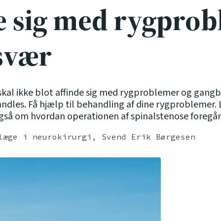
de sig med rygpro
svær
skal ikke blot affinde sig med rygproblemer og gangb
dles. Få hjælp til behandling af dine rygproblemer.
gså om hvordan operationen af spinalstenose foregår
læge i neurokirurgi, Svend Erik Børgesen