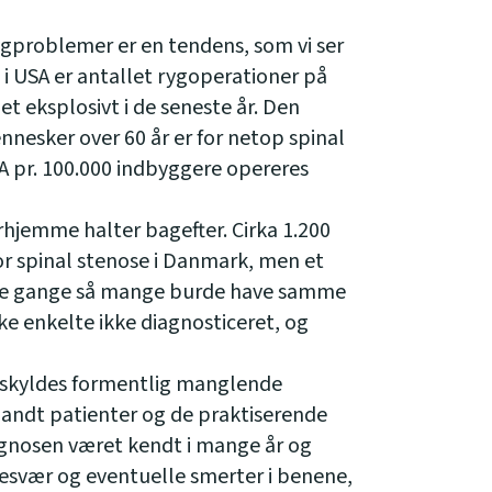
gproblemer er en tendens, som vi ser
g i USA er antallet rygoperationer på
t eksplosivt i de seneste år. Den
nesker over 60 år er for netop spinal
SA pr. 100.000 indbyggere opereres
rhjemme halter bagefter. Cirka 1.200
for spinal stenose i Danmark, men et
tre gange så mange burde have samme
ke enkelte ikke diagnosticeret, og
 skyldes formentlig manglende
landt patienter og de praktiserende
agnosen været kendt i mange år og
besvær og eventuelle smerter i benene,