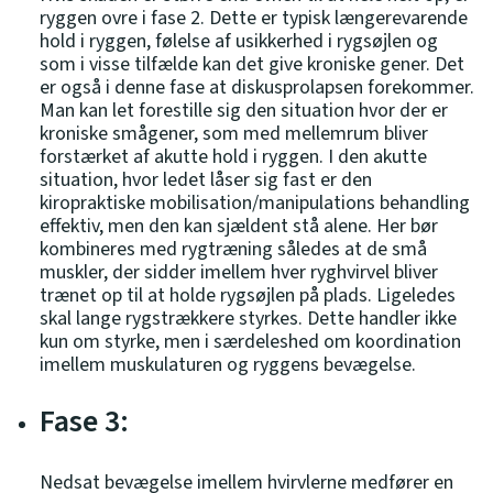
ryggen ovre i fase 2. Dette er typisk længerevarende
hold i ryggen, følelse af usikkerhed i rygsøjlen og
som i visse tilfælde kan det give kroniske gener. Det
er også i denne fase at diskusprolapsen forekommer.
Man kan let forestille sig den situation hvor der er
kroniske smågener, som med mellemrum bliver
forstærket af akutte hold i ryggen. I den akutte
situation, hvor ledet låser sig fast er den
kiropraktiske mobilisation/manipulations behandling
effektiv, men den kan sjældent stå alene. Her bør
kombineres med rygtræning således at de små
muskler, der sidder imellem hver ryghvirvel bliver
trænet op til at holde rygsøjlen på plads. Ligeledes
skal lange rygstrækkere styrkes. Dette handler ikke
kun om styrke, men i særdeleshed om koordination
imellem muskulaturen og ryggens bevægelse.
Fase 3:
Nedsat bevægelse imellem hvirvlerne medfører en