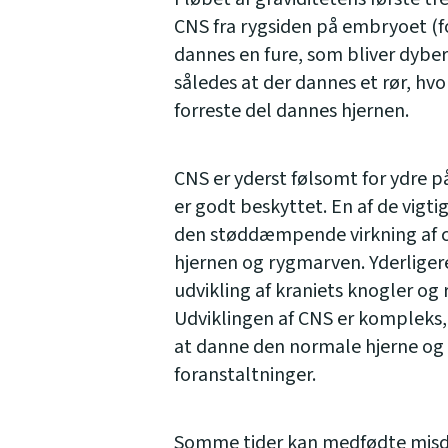
CNS fra rygsiden på embryoet (fo
dannes en fure, som bliver dyber
således at der dannes et rør, hvo
forreste del dannes hjernen.
CNS er yderst følsomt for ydre påv
er godt beskyttet. En af de vigt
den støddæmpende virkning af 
hjernen og rygmarven. Yderlige
udvikling af kraniets knogler og
Udviklingen af CNS er kompleks, 
at danne den normale hjerne og
foranstaltninger.
Somme tider kan medfødte misda