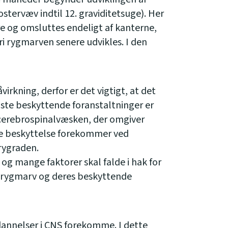
stervæv indtil 12. graviditetsuge). Her
e og omsluttes endeligt af kanterne,
ri rygmarven senere udvikles. I den
irkning, derfor er det vigtigt, at det
igste beskyttende foranstaltninger er
cerebrospinalvæsken, der omgiver
re beskyttelse forekommer ved
 rygraden.
og mange faktorer skal falde i hak for
 rygmarv og deres beskyttende
nnelser i CNS forekomme. I dette