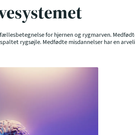
vesystemet
 fællesbetegnelse for hjernen og rygmarven. Medfød
g spaltet rygsøjle. Medfødte misdannelser har en arve