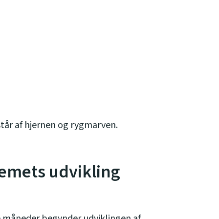
tår af hjernen og rygmarven.
emets udvikling
tre måneder begynder udviklingen af