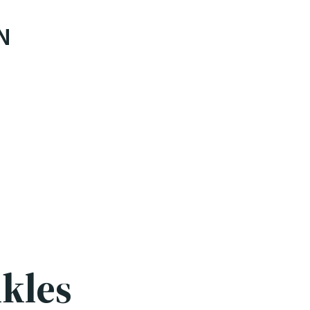
N
kles