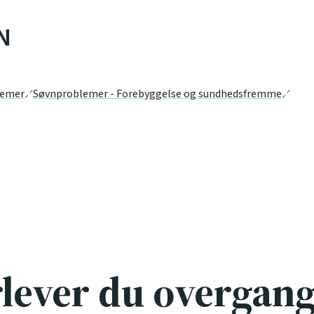
N
lemer
Søvnproblemer - Forebyggelse og sundhedsfremme
lever du overgange