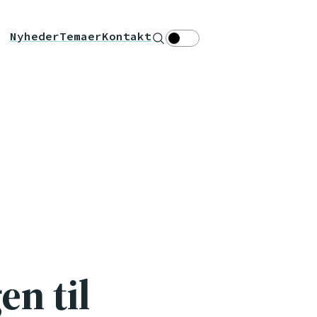
Nyheder
Temaer
Kontakt
Søg
Theme toggle
n til