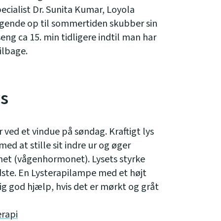
cialist Dr. Sunita Kumar, Loyola
dagende op til sommertiden skubber sin
seng ca 15. min tidligere indtil man har
ilbage.
ys
 ved et vindue på søndag. Kraftigt lys
 at stille sit indre ur og øger
net (vågenhormonet). Lysets styrke
dste. En Lysterapilampe med et højt
tig god hjælp, hvis det er mørkt og gråt
erapi