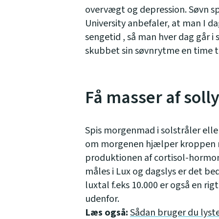
overvægt og depression. Søvn spe
University anbefaler, at man I 
sengetid , så man hver dag går i 
skubbet sin søvnrytme en time t
Få masser af soll
Spis morgenmad i solstråler eller
om morgenen hjælper kroppen med
produktionen af cortisol-hormo
måles i Lux og dagslys er det be
luxtal f.eks 10.000 er også en rig
udenfor.
Læs også:
Sådan bruger du lyst