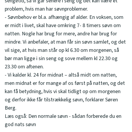
sengetid, så vi går senere i seng og det kan være et
problem, hvis man har søvnproblemer.
- Søvnbehov er bl.a. afhængig af alder. En voksen, som
er midt i livet, skal have omkring 7- 8 timers søvn om
natten. Nogle har brug for mere, andre har brug for
mindre. Vi anbefaler, at man får sin søvn samlet, og det
vil sige, at hvis man står op kl 6.30 om morgenen, så
bør man ligge i sin seng og sove mellem kl 22.30 og
23.30 om aftenen.
- Vi kalder kl. 24 for midnat – altså midt om natten,
men midnat er for mange af os først på natten, og det
kan få betydning, hvis vi skal tidligt op om morgenen
og derfor ikke får tilstrækkelig søvn, forklarer Søren
Berg.
Læs også: Den normale søvn - sådan forberede du en
god nats søvn