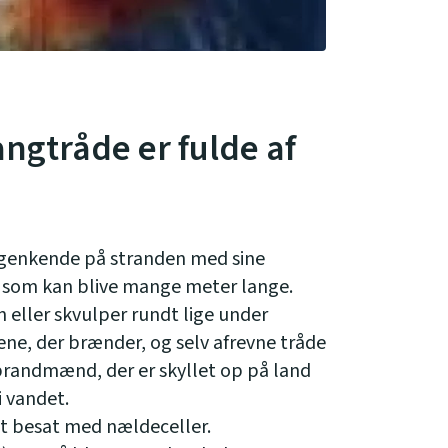
gtråde er fulde af
genkende på stranden med sine
, som kan blive mange meter lange.
n eller skvulper rundt lige under
ene, der brænder, og selv afrevne tråde
brandmænd, der er skyllet op på land
 vandet.
t besat med nældeceller.