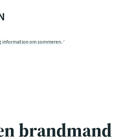
N
g information om sommeren
 en brandmand