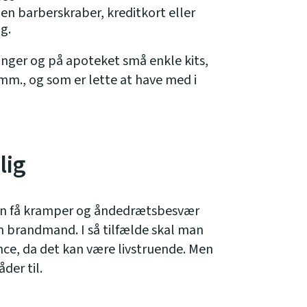
n barberskraber, kreditkort eller
g.
ninger og på apoteket små enkle kits,
mm., og som er lette at have med i
lig
an få kramper og åndedrætsbesvær
n brandmand. I så tilfælde skal man
ance, da det kan være livstruende. Men
der til.