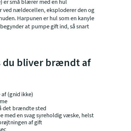
) er små blærer med en hul
er ved nældecellen, eksploderer den og
r huden. Harpunen er hul som en kanyle
 begynder at pumpe gift ind, så snart
 du bliver brændt af
af (gnid ikke)
mme
på det brændte sted
 med en svag syreholdig væske, helst
røjtningen af gift
sec