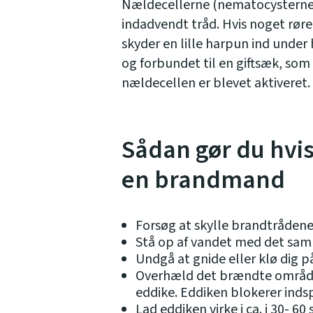
Nældecellerne (nematocysterne
indadvendt tråd. Hvis noget rør
skyder en lille harpun ind unde
og forbundet til en giftsæk, som
nældecellen er blevet aktiveret.
Sådan gør du hvis
en brandmand
Forsøg at skylle brandtrådene 
Stå op af vandet med det sa
Undgå at gnide eller klø dig 
Overhæld det brændte område
eddike. Eddiken blokerer indsp
Lad eddiken virke i ca. i 30- 60 