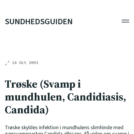
SUNDHEDSGUIDEN
Men
14 Oct 2003
Trøske (Svamp i
mundhulen, Candidiasis,
Candida)
Trøske skyldes infektion i mundhulens slimhinde med
gærsvampearten Candida albicans. Få viden om svamp i