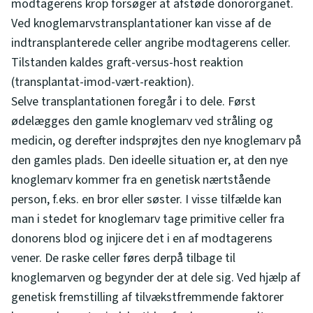
modtagerens krop forsøger at afstøde donororganet.
Ved knoglemarvstransplantationer kan visse af de
indtransplanterede celler angribe modtagerens celler.
Tilstanden kaldes graft-versus-host reaktion
(transplantat-imod-vært-reaktion).
Selve transplantationen foregår i to dele. Først
ødelægges den gamle knoglemarv ved stråling og
medicin, og derefter indsprøjtes den nye knoglemarv på
den gamles plads. Den ideelle situation er, at den nye
knoglemarv kommer fra en genetisk nærtstående
person, f.eks. en bror eller søster. I visse tilfælde kan
man i stedet for knoglemarv tage primitive celler fra
donorens blod og injicere det i en af modtagerens
vener. De raske celler føres derpå tilbage til
knoglemarven og begynder der at dele sig. Ved hjælp af
genetisk fremstilling af tilvækstfremmende faktorer