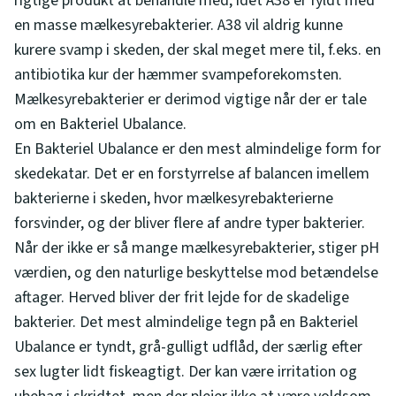
rigtige produkt at behandle med, idet A38 er fyldt med
en masse mælkesyrebakterier. A38 vil aldrig kunne
kurere svamp i skeden, der skal meget mere til, f.eks. en
antibiotika kur der hæmmer svampeforekomsten.
Mælkesyrebakterier er derimod vigtige når der er tale
om en Bakteriel Ubalance.
En Bakteriel Ubalance er den mest almindelige form for
skedekatar. Det er en forstyrrelse af balancen imellem
bakterierne i skeden, hvor mælkesyrebakterierne
forsvinder, og der bliver flere af andre typer bakterier.
Når der ikke er så mange mælkesyrebakterier, stiger pH
værdien, og den naturlige beskyttelse mod betændelse
aftager. Herved bliver der frit lejde for de skadelige
bakterier. Det mest almindelige tegn på en Bakteriel
Ubalance er tyndt, grå-gulligt udflåd, der særlig efter
sex lugter lidt fiskeagtigt. Der kan være irritation og