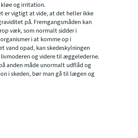
løe og irritation.
er vigtigt at vide, at det heller ikke
graviditet på. Fremgangsmåden kan
prop væk, som normalt sidder i
oorganismer i at komme op i
eret vand opad, kan skedeskylningen
i livmoderen og videre til æggelederne.
r på anden måde unormalt udflåd og
ion i skeden, bør man gå til lægen og