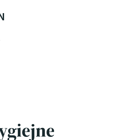
N
ygiejne