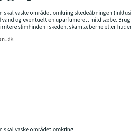
man skal vaske området omkring skedeåbningen (inklu
med vand og eventuelt en uparfumeret, mild sæbe. Brug
irritere slimhinden i skeden, skamlæberne eller hud
en.dk
an skal vaske området omkring