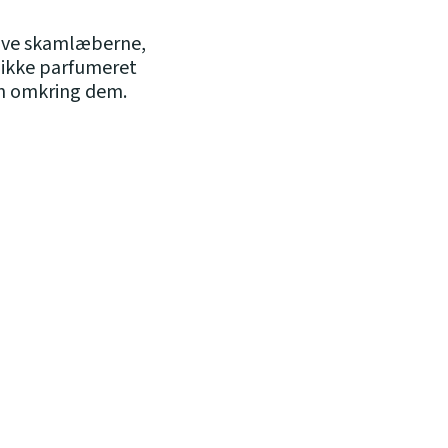
sive skamlæberne,
 ikke parfumeret
en omkring dem.