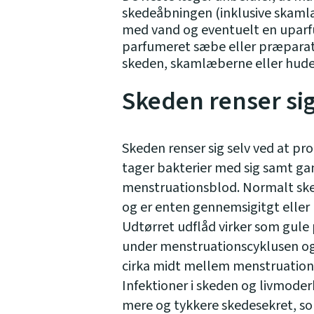
skedeåbningen (inklusive skamlæb
med vand og eventuelt en uparf
parfumeret sæbe eller præparater
skeden, skamlæberne eller hud
Skeden renser sig
Skeden renser sig selv ved at pr
tager bakterier med sig samt ga
menstruationsblod. Normalt sk
og er enten gennemsigitgt eller 
Udtørret udflåd virker som gule 
under menstruationscyklusen og 
cirka midt mellem menstruation
Infektioner i skeden og livmoder
mere og tykkere skedesekret, so