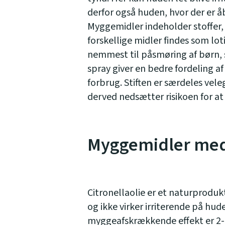
derfor også huden, hvor der er åb
Myggemidler indeholder stoffer,
forskellige midler findes som lotio
nemmest til påsmøring af børn, 
spray giver en bedre fordeling a
forbrug. Stiften er særdeles veleg
derved nedsætter risikoen for at
Myggemidler med 
Citronellaolie er et naturprodukt,
og ikke virker irriterende på hud
myggeafskrækkende effekt er 2-3