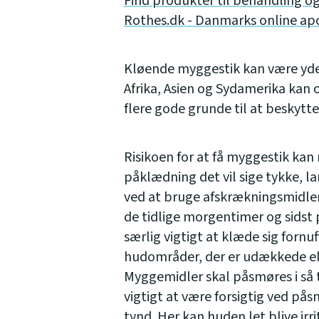
Find produkter til behandling og
Rothes.dk - Danmarks online ap
Kløende myggestik kan være yder
Afrika, Asien og Sydamerika kan
flere gode grunde til at beskytt
Risikoen for at få myggestik k
påklædning det vil sige tykke, 
ved at bruge afskrækningsmidler
de tidlige morgentimer og sidst p
særlig vigtigt at klæde sig forn
hudområder, der er udækkede ell
Myggemidler skal påsmøres i så 
vigtigt at være forsigtig ved pås
tynd. Her kan huden let blive ir