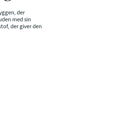
myggen, der
huden med sin
stof, der giver den