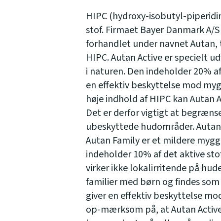
HIPC (hydroxy-isobutyl-piperidin
stof. Firmaet Bayer Danmark A/S h
forhandlet under navnet Autan, 
HIPC. Autan Active er specielt u
i naturen. Den indeholder 20% af
en effektiv beskyttelse mod myg i
høje indhold af HIPC kan Autan Ac
Det er derfor vigtigt at begrænse
ubeskyttede hudområder. Autan Ac
Autan Family er et mildere myg
indeholder 10% af det aktive stof
virker ikke lokalirritende på hude
familier med børn og findes som 
giver en effektiv beskyttelse mod
op-mærksom på, at Autan Active 