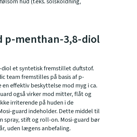
 følsom hud (f.eks. solskoldning,
 p-menthan-3,8-diol
ol et syntetisk fremstillet duftstof.
c team fremstilles på basis af p-
 en effektiv beskyttelse mod myg i ca.
-quard også virker mod mitter, flåt og
ikke irriterende på huden i de
Mosi-guard indeholder. Dette middel til
 spray, stift og roll-on. Mosi-guard bør
 år, uden lægens anbefaling.