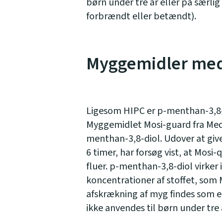
børn under tre år eller på særlig
forbrændt eller betændt).
Myggemidler med
Ligesom HIPC er p-menthan-3,8-di
Myggemidlet Mosi-guard fra Medi
menthan-3,8-diol. Udover at give
6 timer, har forsøg vist, at Mosi
fluer. p-menthan-3,8-diol virker 
koncentrationer af stoffet, som 
afskrækning af myg findes som en
ikke anvendes til børn under tre