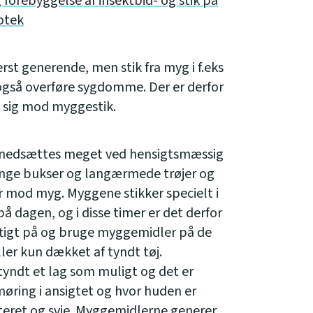
 forebyggelse af insektbid- og stik på
otek
st generende, men stik fra myg i f.eks
 også overføre sygdomme. Der er derfor
e sig mod myggestik.
an nedsættes meget ved hensigtsmæssig
lange bukser og langærmede trøjer og
 mod myg. Myggene stikker specielt i
å dagen, og i disse timer er det derfor
uftigt på og bruge myggemidler på de
er kun dækket af tyndt tøj.
tyndt et lag som muligt og det er
møring i ansigtet og hvor huden er
riteret og svie. Myggemidlerne generer