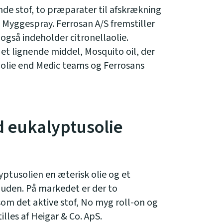
nde stof, to præparater til afskrækning
Myggespray. Ferrosan A/S fremstiller
 også indeholder citronellaolie.
 et lignende middel, Mosquito oil, der
aolie end Medic teams og Ferrosans
 eukalyptusolie
yptusolien en æterisk olie og et
 huden. På markedet er der to
om det aktive stof, No myg roll-on og
les af Heigar & Co. ApS.