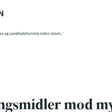
N
se og sundhedsfremme inden rejsen
ngsmidler mod m