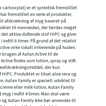
-carboxylat) er et syntetisk fremstillet
ar fremstillet en serie af produkter,
til afskrækning af myg baseret på
dviklet til mennesker, der færdes meget
 det aktive duftende stof HIPC og giver
 indtil 6 timer. På grund af det relativt
tive virke lokalt irriterende på huden.
 brugen af Autan Active til de
tive findes som lotion, spray og stift.
geafskrækningsmiddel, der kun
 HIPC. Produktet er tilsat aloe vera og
n. Autan Family er specielt udviklet til
creme eller milk-lotion. Autan Family
 myg i indtil 4 timer. Man skal være
og Autan Family ikke bør anvendes til