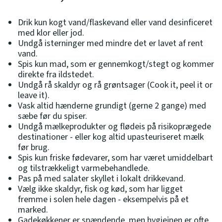
Drik kun kogt vand/flaskevand eller vand desinficeret
med klor eller jod.
Undgå isterninger med mindre det er lavet af rent
vand.
Spis kun mad, som er gennemkogt/stegt og kommer
direkte fra ildstedet.
Undgå rå skaldyr og rå grøntsager (Cook it, peel it or
leave it).
Vask altid hænderne grundigt (gerne 2 gange) med
sæbe før du spiser.
Undgå mælkeprodukter og flødeis på risikoprægede
destinationer - eller kog altid upasteuriseret mælk
før brug.
Spis kun friske fødevarer, som har været umiddelbart
og tilstrækkeligt varmebehandlede.
Pas på med salater skyllet i lokalt drikkevand.
Vælg ikke skaldyr, fisk og kød, som har ligget
fremme i solen hele dagen - eksempelvis på et
marked.
Gadekøkkener er spændende, men hygiejnen er ofte