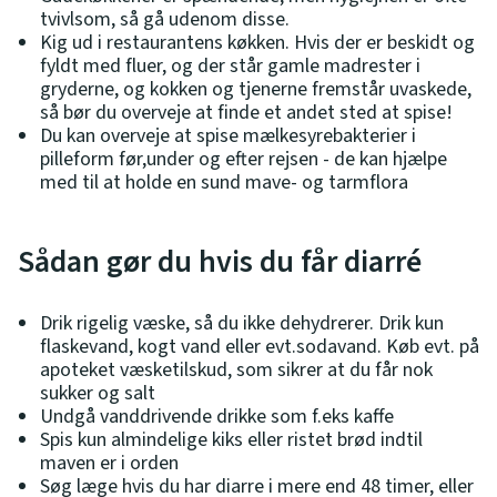
tvivlsom, så gå udenom disse.
Kig ud i restaurantens køkken. Hvis der er beskidt og
fyldt med fluer, og der står gamle madrester i
gryderne, og kokken og tjenerne fremstår uvaskede,
så bør du overveje at finde et andet sted at spise!
Du kan overveje at spise mælkesyrebakterier i
pilleform før,under og efter rejsen - de kan hjælpe
med til at holde en sund mave- og tarmflora
Sådan gør du hvis du får diarré
Drik rigelig væske, så du ikke dehydrerer. Drik kun
flaskevand, kogt vand eller evt.sodavand. Køb evt. på
apoteket væsketilskud, som sikrer at du får nok
sukker og salt
Undgå vanddrivende drikke som f.eks kaffe
Spis kun almindelige kiks eller ristet brød indtil
maven er i orden
Søg læge hvis du har diarre i mere end 48 timer, eller