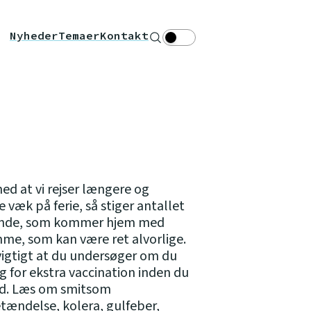
Nyheder
Temaer
Kontakt
Søg
Theme toggle
med at vi rejser længere og
 væk på ferie, så stiger antallet
sende, som kommer hjem med
e, som kan være ret alvorlige.
vigtigt at du undersøger om du
g for ekstra vaccination inden du
ud. Læs om smitsom
tændelse, kolera, gulfeber,