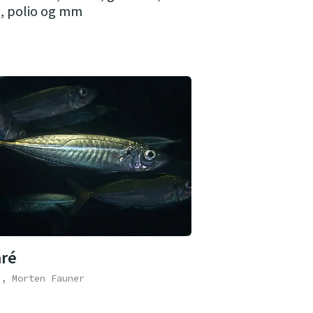
a, polio og mm
aré
e, Morten Fauner