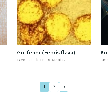
Gul feber (Febris flava)
Ko
Læge, Jakob Friis Schmidt
Læg
1
2
Next page