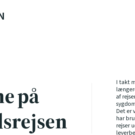
N
I takt 
e på
længere
af rej
sygdomm
srejsen
Det er 
har bru
rejser 
leverbe