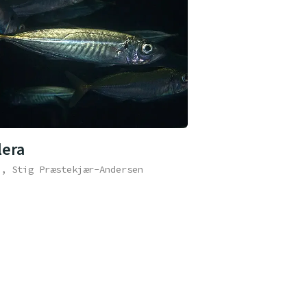
lera
e, Stig Præstekjær-Andersen