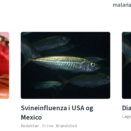
malari
Svineinfluenza i USA og
Di
Mexico
Læg
Redaktør Trine Brøndsted