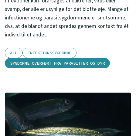
Infektioner kan forårsages af bakterier, virus eller
svamp, der alle er usynlige for det blotte øje. Mange af
infektionerne og parasitsygdommene er smitsomme,
dvs. at de blandt andet spredes gennem kontakt fra ét
individ til et andet.
ALL
INFEKTIONSSYGDOMME
SYGDOMME OVERFØRT FRA PARASITTER OG DYR