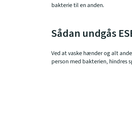
bakterie til en anden.
Sådan undgås ES
Ved at vaske hænder og alt ande
person med bakterien, hindres s