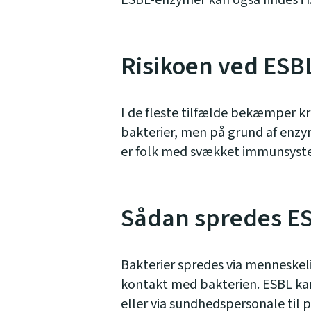
ESBL-enzymer kan også findes i f
Risikoen ved ESB
I de fleste tilfælde bekæmper 
bakterier, men på grund af enzym
er folk med svækket immunsyste
Sådan spredes E
Bakterier spredes via menneskelig
kontakt med bakterien. ESBL kan f
eller via sundhedspersonale til 