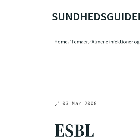
SUNDHEDSGUIDE
Home
Temaer
Almene infektioner o
03 Mar 2008
ESBL