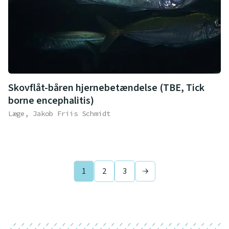
Skovflåt-båren hjernebetændelse (TBE, Tick
borne encephalitis)
Læge, Jakob Friis Schmidt
1
2
3
Next page