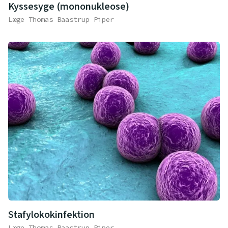
Kyssesyge (mononukleose)
Læge Thomas Baastrup Piper
Stafylokokinfektion
Læge Thomas Baastrup Piper